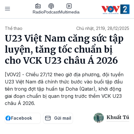
Nhảy đến nội dung
Podcast
Radio
Multimedia
Main navigation
Thể thao
Chủ nhật, 21:19, 28/12/2025
U23 Việt Nam căng sức tập
luyện, tăng tốc chuẩn bị
cho VCK U23 châu Á 2026
[VOV2] - Chiều 27/12 theo giờ địa phương, đội tuyển
U23 Việt Nam đã chính thức bước vào buổi tập đầu
tiên trong đợt tập huấn tại Doha (Qatar), khởi động
giai đoạn chuẩn bị quan trọng trước thềm VCK U23
châu Á 2026.
Khuất Tú
Facebook
Gửi mail