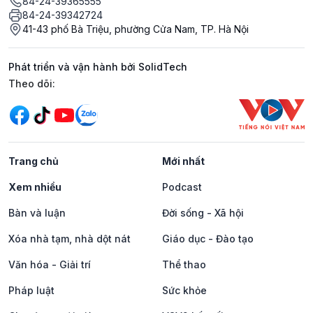
84-24-39365555
84-24-39342724
41-43 phố Bà Triệu, phường Cửa Nam, TP. Hà Nội
Phát triển và vận hành bởi SolidTech
Mạng xã hội
Theo dõi:
Trang chủ
Mới nhất
Xem nhiều
Podcast
Bàn và luận
Đời sống - Xã hội
Xóa nhà tạm, nhà dột nát
Giáo dục - Đào tạo
Văn hóa - Giải trí
Thể thao
Pháp luật
Sức khỏe