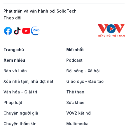
Phát triển và vận hành bởi SolidTech
Mạng xã hội
Theo dõi:
Trang chủ
Mới nhất
Xem nhiều
Podcast
Bàn và luận
Đời sống - Xã hội
Xóa nhà tạm, nhà dột nát
Giáo dục - Đào tạo
Văn hóa - Giải trí
Thể thao
Pháp luật
Sức khỏe
Chuyện người già
VOV2 kết nối
Chuyện thầm kín
Multimedia