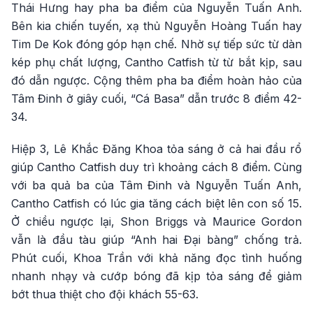
Thái Hưng hay pha ba điểm của Nguyễn Tuấn Anh.
Bên kia chiến tuyến, xạ thủ Nguyễn Hoàng Tuấn hay
Tim De Kok đóng góp hạn chế. Nhờ sự tiếp sức từ dàn
kép phụ chất lượng, Cantho Catfish từ từ bắt kịp, sau
đó dẫn ngược. Cộng thêm pha ba điểm hoàn hảo của
Tâm Đinh ở giây cuối, “Cá Basa” dẫn trước 8 điểm 42-
34.
Hiệp 3, Lê Khắc Đăng Khoa tỏa sáng ở cả hai đầu rổ
giúp Cantho Catfish duy trì khoảng cách 8 điểm. Cùng
với ba quả ba của Tâm Đinh và Nguyễn Tuấn Anh,
Cantho Catfish có lúc gia tăng cách biệt lên con số 15.
Ở chiều ngược lại, Shon Briggs và Maurice Gordon
vẫn là đầu tàu giúp “Anh hai Đại bàng” chống trả.
Phút cuối, Khoa Trần với khả năng đọc tình huống
nhanh nhạy và cướp bóng đã kịp tỏa sáng để giảm
bớt thua thiệt cho đội khách 55-63.