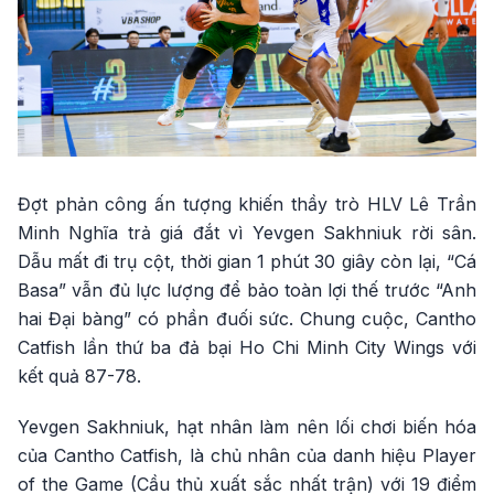
Đợt phản công ấn tượng khiến thầy trò HLV Lê Trần
Minh Nghĩa trả giá đắt vì Yevgen Sakhniuk rời sân.
Dẫu mất đi trụ cột, thời gian 1 phút 30 giây còn lại, “Cá
Basa” vẫn đủ lực lượng để bảo toàn lợi thế trước “Anh
hai Đại bàng” có phần đuối sức. Chung cuộc, Cantho
Catfish lần thứ ba đả bại Ho Chi Minh City Wings với
kết quả 87-78.
Yevgen Sakhniuk, hạt nhân làm nên lối chơi biến hóa
của Cantho Catfish, là chủ nhân của danh hiệu Player
of the Game (Cầu thủ xuất sắc nhất trận) với 19 điểm