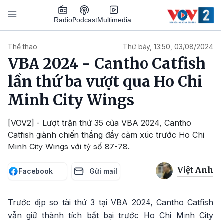
Nhảy đến nội dung
Podcast
Radio
Multimedia
Main navigation
Thể thao
Thứ bảy, 13:50, 03/08/2024
VBA 2024 - Cantho Catfish
lần thứ ba vượt qua Ho Chi
Minh City Wings
[VOV2] - Lượt trận thứ 35 của VBA 2024, Cantho
Catfish giành chiến thắng đầy cảm xúc trước Ho Chi
Minh City Wings với tỷ số 87-78.
Việt Anh
Facebook
Gửi mail
Trước dịp so tài thứ 3 tại VBA 2024, Cantho Catfish
vẫn giữ thành tích bất bại trước Ho Chi Minh City