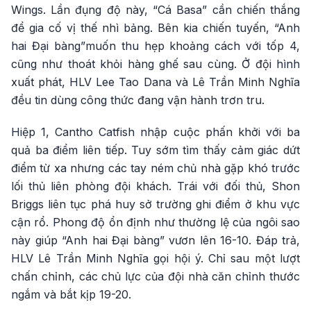
Wings. Lần đụng độ này, “Cá Basa” cần chiến thắng
để gia cố vị thế nhì bảng. Bên kia chiến tuyến, “Anh
hai Đại bàng”muốn thu hẹp khoảng cách với tốp 4,
cũng như thoát khỏi hàng ghế sau cùng. Ở đội hình
xuất phát, HLV Lee Tao Dana và Lê Trần Minh Nghĩa
đều tin dùng công thức đang vận hành trơn tru.
Hiệp 1, Cantho Catfish nhập cuộc phấn khởi với ba
quả ba điểm liên tiếp. Tuy sớm tìm thấy cảm giác dứt
điểm từ xa nhưng các tay ném chủ nhà gặp khó trước
lối thủ liên phòng đội khách. Trái với đối thủ, Shon
Briggs liên tục phá huy sở trường ghi điểm ở khu vực
cận rổ. Phong độ ổn định như thường lệ của ngôi sao
này giúp “Anh hai Đại bàng” vươn lên 16-10. Đáp trả,
HLV Lê Trần Minh Nghĩa gọi hội ý. Chỉ sau một lượt
chấn chỉnh, các chủ lực của đội nhà căn chỉnh thước
ngắm và bắt kịp 19-20.