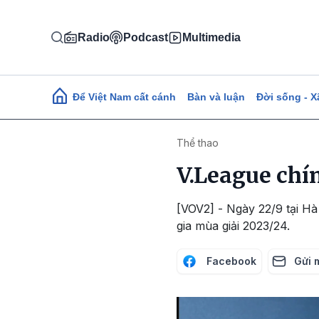
Nhảy đến nội dung
Radio
Podcast
Multimedia
Main navigation
Để Việt Nam cất cánh
Bàn và luận
Đời sống - X
Thể thao
V.League chín
[VOV2] - Ngày 22/9 tại Hà
gia mùa giải 2023/24.
Facebook
Gửi 