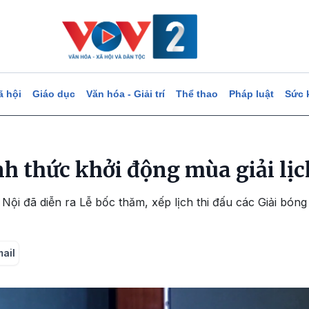
ã hội
Giáo dục
Văn hóa - Giải trí
Thể thao
Pháp luật
Sức 
h thức khởi động mùa giải lịc
 Nội đã diễn ra Lễ bốc thăm, xếp lịch thi đấu các Giải bó
mail