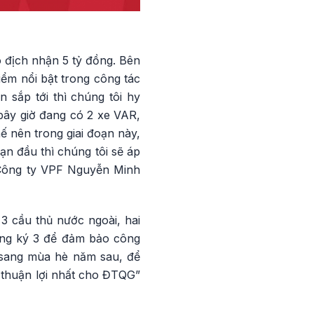
vô địch nhận 5 tỷ đồng. Bên
ểm nổi bật trong công tác
 sắp tới thì chúng tôi hy
bây giờ đang có 2 xe VAR,
ế nên trong giai đoạn này,
ạn đầu thì chúng tôi sẽ áp
 Công ty VPF Nguyễn Minh
 3 cầu thủ nước ngoài, hai
đăng ký 3 để đảm bảo công
y sang mùa hè năm sau, để
 thuận lợi nhất cho ĐTQG”