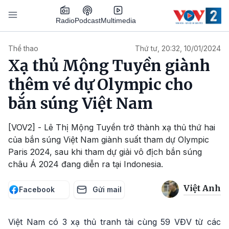
Nhảy đến nội dung
Podcast
Radio
Multimedia
Main navigation
Thể thao
Thứ tư, 20:32, 10/01/2024
Xạ thủ Mộng Tuyền giành
thêm vé dự Olympic cho
bắn súng Việt Nam
[VOV2] - Lê Thị Mộng Tuyền trở thành xạ thủ thứ hai
của bắn súng Việt Nam giành suất tham dự Olympic
Paris 2024, sau khi tham dự giải vô địch bắn súng
châu Á 2024 đang diễn ra tại Indonesia.
Việt Anh
Facebook
Gửi mail
Việt Nam có 3 xạ thủ tranh tài cùng 59 VĐV từ các