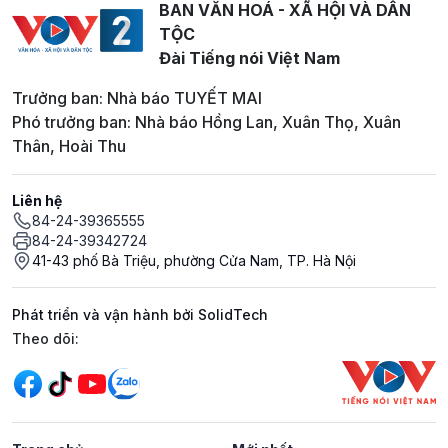
BAN VĂN HOÁ - XÃ HỘI VÀ DÂN
TỘC
Đài Tiếng nói Việt Nam
Trưởng ban: Nhà báo TUYẾT MAI
Phó trưởng ban: Nhà báo Hồng Lan, Xuân Thọ, Xuân
Thân, Hoài Thu
Liên hệ
84-24-39365555
84-24-39342724
41-43 phố Bà Triệu, phường Cửa Nam, TP. Hà Nội
Phát triển và vận hành bởi SolidTech
Mạng xã hội
Theo dõi: