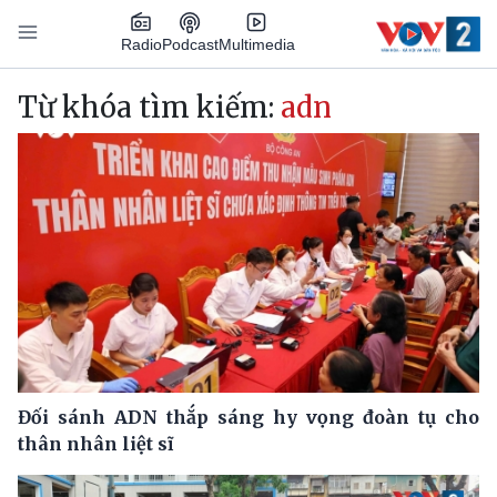
Nhảy đến nội dung
Podcast
Radio
Multimedia
Main navigation
Từ khóa tìm kiếm:
adn
Đối sánh ADN thắp sáng hy vọng đoàn tụ cho
thân nhân liệt sĩ