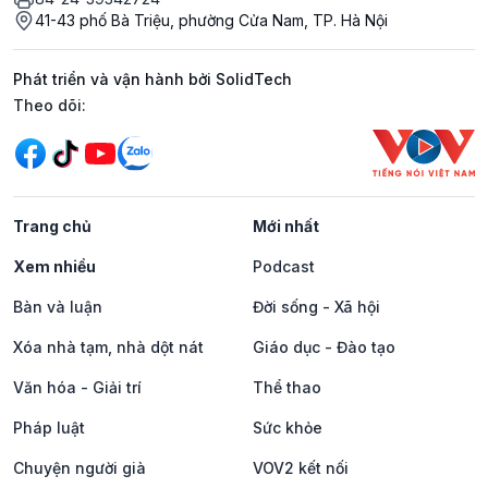
41-43 phố Bà Triệu, phường Cửa Nam, TP. Hà Nội
Phát triển và vận hành bởi SolidTech
Mạng xã hội
Theo dõi:
Trang chủ
Mới nhất
Xem nhiều
Podcast
Bàn và luận
Đời sống - Xã hội
Xóa nhà tạm, nhà dột nát
Giáo dục - Đào tạo
Văn hóa - Giải trí
Thể thao
Pháp luật
Sức khỏe
Chuyện người già
VOV2 kết nối