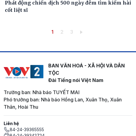
Phát động chiến dịch 500 ngày đêm tìm kiếm hài
cốt liệt sĩ
Pagination
Trang hiện thời
Trang
Trang
1
2
3
BAN VĂN HOÁ - XÃ HỘI VÀ DÂN
TỘC
Đài Tiếng nói Việt Nam
Trưởng ban: Nhà báo TUYẾT MAI
Phó trưởng ban: Nhà báo Hồng Lan, Xuân Thọ, Xuân
Thân, Hoài Thu
Liên hệ
84-24-39365555
84-24-39342724