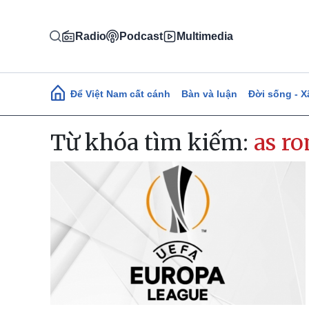
Nhảy đến nội dung
Radio
Podcast
Multimedia
Main navigation
Để Việt Nam cất cánh
Bàn và luận
Đời sống - X
Từ khóa tìm kiếm:
as r