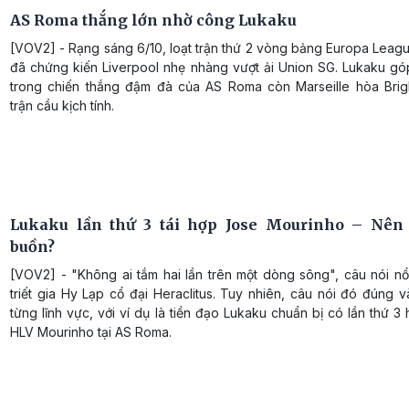
AS Roma thắng lớn nhờ công Lukaku
[VOV2] - Rạng sáng 6/10, loạt trận thứ 2 vòng bảng Europa Leag
đã chứng kiến Liverpool nhẹ nhàng vượt ải Union SG. Lukaku gó
trong chiến thắng đậm đà của AS Roma còn Marseille hòa Brig
trận cầu kịch tính.
Lukaku lần thứ 3 tái hợp Jose Mourinho – Nên
buồn?
[VOV2] - "Không ai tắm hai lần trên một dòng sông", câu nói nổ
triết gia Hy Lạp cổ đại Heraclitus. Tuy nhiên, câu nói đó đúng v
từng lĩnh vực, với ví dụ là tiền đạo Lukaku chuẩn bị có lần thứ 3 
HLV Mourinho tại AS Roma.