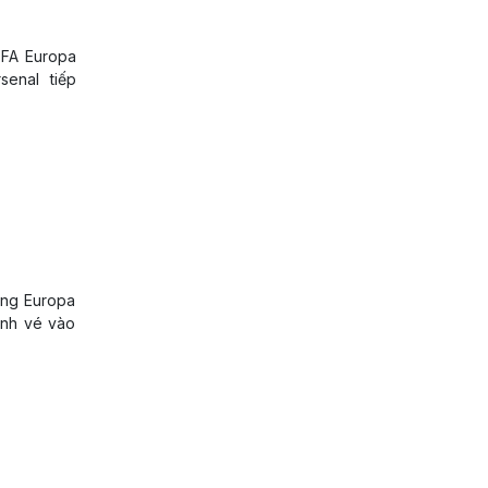
EFA Europa
enal tiếp
ảng Europa
ành vé vào