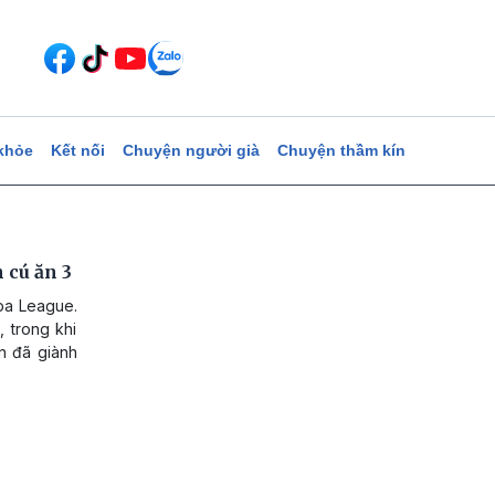
khỏe
Kết nối
Chuyện người già
Chuyện thầm kín
 cú ăn 3
opa League.
, trong khi
n đã giành