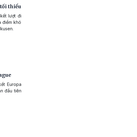
tối thiểu
ết lượt đi
a điểm khó
rkusen.
eague
kết Europa
n đầu tiên