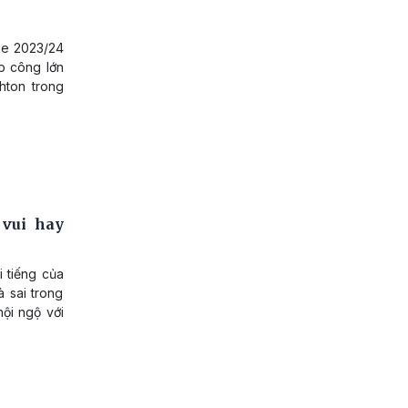
ue 2023/24
p công lớn
hton trong
 vui hay
i tiếng của
à sai trong
hội ngộ với