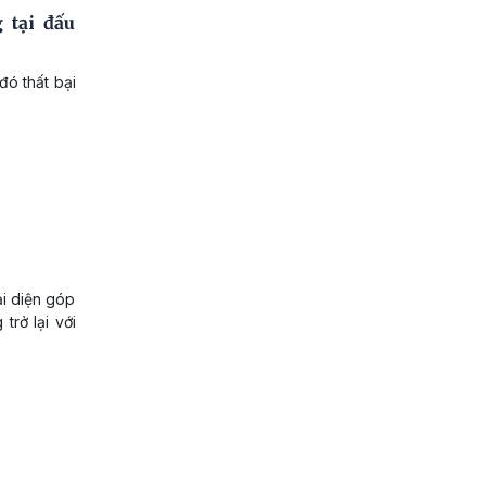
 tại đấu
đó thất bại
ại diện góp
rở lại với