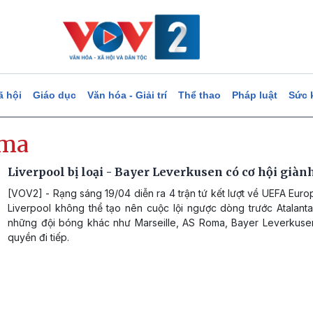
ã hội
Giáo dục
Văn hóa - Giải trí
Thể thao
Pháp luật
Sức 
oma
Liverpool bị loại - Bayer Leverkusen có cơ hội giành
[VOV2] - Rạng sáng 19/04 diễn ra 4 trận tứ kết lượt về UEFA Eur
Liverpool không thể tạo nên cuộc lội ngược dòng trước Atalanta
những đội bóng khác như Marseille, AS Roma, Bayer Leverkuse
quyền đi tiếp.