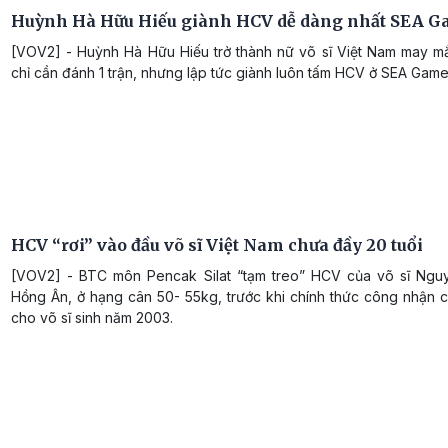
Huỳnh Hà Hữu Hiếu giành HCV dễ dàng nhất SEA G
[VOV2] - Huỳnh Hà Hữu Hiếu trở thành nữ võ sĩ Việt Nam may mắ
chỉ cần đánh 1 trận, nhưng lập tức giành luôn tấm HCV ở SEA Game
HCV “rơi” vào đầu võ sĩ Việt Nam chưa đầy 20 tuổi
[VOV2] - BTC môn Pencak Silat “tạm treo” HCV của võ sĩ Ng
Hồng Ân, ở hạng cân 50- 55kg, trước khi chính thức công nhận c
cho võ sĩ sinh năm 2003.