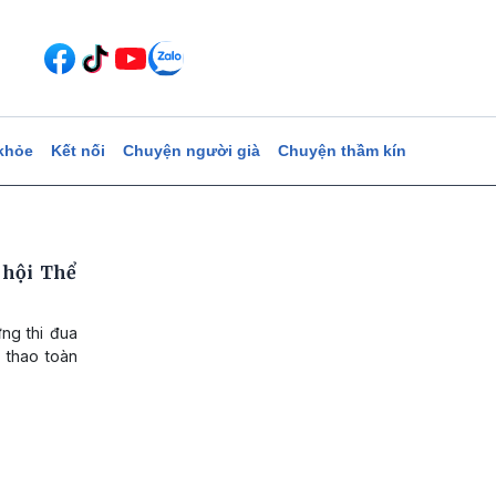
khỏe
Kết nối
Chuyện người già
Chuyện thầm kín
 hội Thể
ng thi đua
 thao toàn