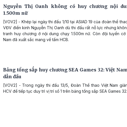
Nguyễn Thị Oanh không có huy chương nội du
1.500m nữ
[VOV2] - Khép lại ngày thi đấu 1/10 tại ASIAD 19 của đoàn thể tha
VĐV điền kinh Nguyễn Thị Oanh dù thi đấu rất nỗ lực nhưng khôn
tranh huy chương ở nội dung chạy 1.500m nữ. Còn đội tuyển cờ 
Nam đã xuất sắc mang về tấm HCB.
Bảng tổng sắp huy chương SEA Games 32: Việt Nam 
dẫn đầu
[VOV2] - Trong ngày thi đấu 13/5, Đoàn Thể thao Việt Nam già
HCV để tiếp tục duy trì vị trí số 1 trên bảng tổng sắp SEA Games 32