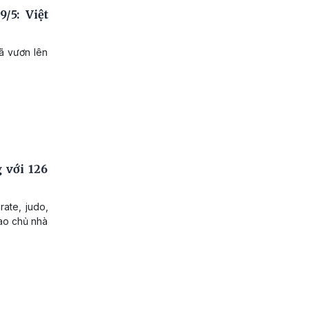
/5: Việt
ã vươn lên
 với 126
ate, judo,
hao chủ nhà