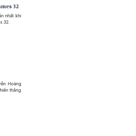
ames 32
n nhất khi
s 32.
uyễn Hoàng
hiến thắng