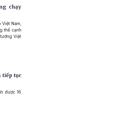
ng chạy
o Việt Nam,
g thể cạnh
tướng Việt
tiếp tục
nh được 16
.