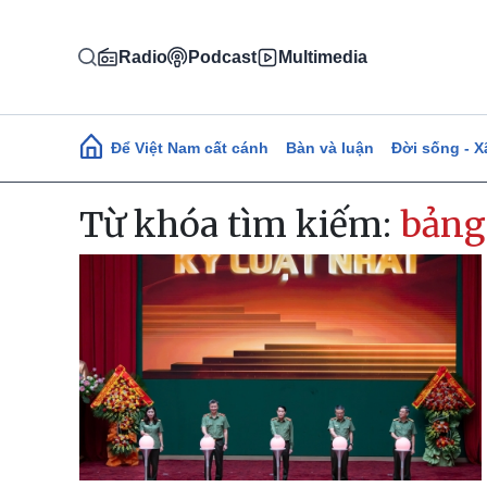
Nhảy đến nội dung
Radio
Podcast
Multimedia
Main navigation
Để Việt Nam cất cánh
Bàn và luận
Đời sống - X
Từ khóa tìm kiếm:
bảng