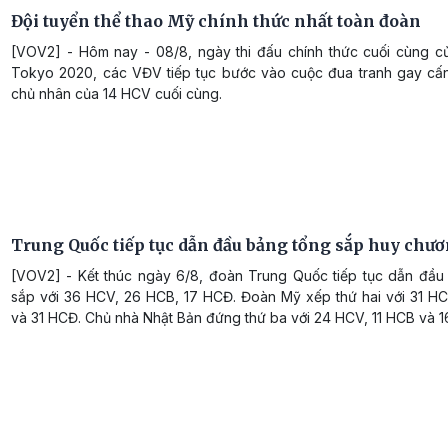
Đội tuyển thể thao Mỹ chính thức nhất toàn đoàn
[VOV2] - Hôm nay - 08/8, ngày thi đấu chính thức cuối cùng c
Tokyo 2020, các VĐV tiếp tục bước vào cuộc đua tranh gay cấn
chủ nhân của 14 HCV cuối cùng.
Trung Quốc tiếp tục dẫn đầu bảng tổng sắp huy chư
[VOV2] - Kết thúc ngày 6/8, đoàn Trung Quốc tiếp tục dẫn đầu
sắp với 36 HCV, 26 HCB, 17 HCĐ. Đoàn Mỹ xếp thứ hai với 31 H
và 31 HCĐ. Chủ nhà Nhật Bản đứng thứ ba với 24 HCV, 11 HCB và 