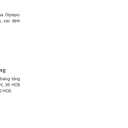
ủa Olympic
, xác định
ơng
 bảng tổng
CV, 36 HCB
16 HCĐ.