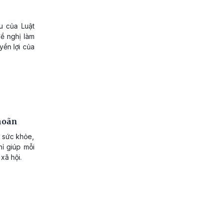
u của Luật
ề nghị làm
yền lợi của
 hoãn
ị sức khỏe,
hỉ giúp mỗi
xã hội.