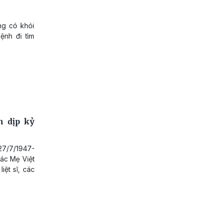
ng có khói
ệnh đi tìm
n dịp kỷ
27/7/1947-
các Mẹ Việt
iệt sĩ, các