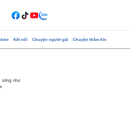
khỏe
Kết nối
Chuyện người già
Chuyện thầm kín
i sống như
i.