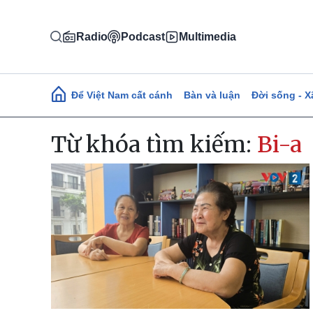
Nhảy đến nội dung
Radio
Podcast
Multimedia
Main navigation
Để Việt Nam cất cánh
Bàn và luận
Đời sống - X
Từ khóa tìm kiếm:
Bi-a