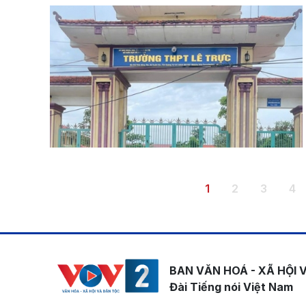
Pagination
Trang hiện thời
Trang
Trang
Tr
1
2
3
4
BAN VĂN HOÁ - XÃ HỘI 
Đài Tiếng nói Việt Nam