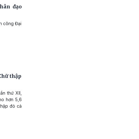
Nhân đạo
nh công Đại
Chữ thập
ần thứ XII,
ho hơn 5,6
 thập đỏ cả