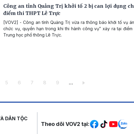
Công an tỉnh Quảng Trị khởi tố 2 bị can lợi dụng ch
điểm thi THPT Lê Trực
[VOV2] - Công an tỉnh Quảng Trị vừa ra thông báo khởi tố vụ án
chức vụ, quyền hạn trong khi thi hành công vụ” xảy ra tại điểm
Trung học phổ thông Lê Trực.
ang
Trang
Trang
Trang
Trang
Trang
5
6
7
8
9
…
Mạng xã hội
VÀ DÂN TỘC
Theo dõi VOV2 tại: