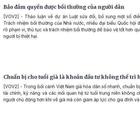
Bảo đảm quyền được bồi thường của người dân
[VOV2] - Thảo luận về dự án Luật sửa đổi, bổ sung một số điề
Trách nhiệm bồi thường của Nhà nước, nhiều đại biểu Quốc hội đ
rõ phạm vi, thủ tục và trách nhiệm bồi thường để bảo vệ tốt hơn qu
người bị thiệt hại.
Chuẩn bị cho tuổi già là khoản đầu tư không thể trì
[VOV2] - Trong bối cảnh Việt Nam già hóa dân số nhanh, chuẩn b
tài chính, kỹ năng và các mối quan hệ từ tuổi trung niên không c
người chủ động hơn khi về già mà còn giảm áp lực cho gia đình và 