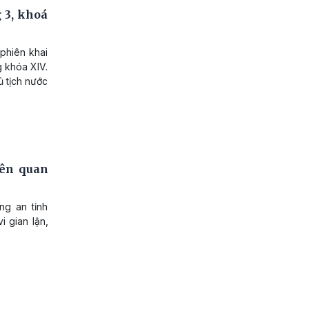
 3, khoá
phiên khai
g khóa XIV.
ủ tịch nước
iên quan
ng an tỉnh
i gian lận,