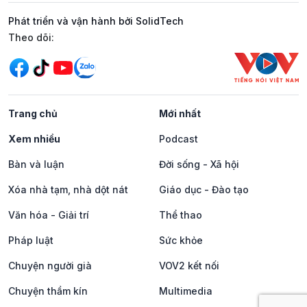
Phát triển và vận hành bởi SolidTech
Mạng xã hội
Theo dõi:
Trang chủ
Mới nhất
Xem nhiều
Podcast
Bàn và luận
Đời sống - Xã hội
Xóa nhà tạm, nhà dột nát
Giáo dục - Đào tạo
Văn hóa - Giải trí
Thể thao
Pháp luật
Sức khỏe
Chuyện người già
VOV2 kết nối
Chuyện thầm kín
Multimedia