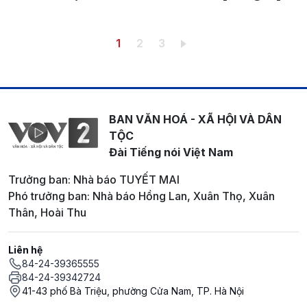
Pagination
Trang hiện thời
Trang
Trang
1
2
3
BAN VĂN HOÁ - XÃ HỘI VÀ DÂN
TỘC
Đài Tiếng nói Việt Nam
Trưởng ban: Nhà báo TUYẾT MAI
Phó trưởng ban: Nhà báo Hồng Lan, Xuân Thọ, Xuân
Thân, Hoài Thu
Liên hệ
84-24-39365555
84-24-39342724
41-43 phố Bà Triệu, phường Cửa Nam, TP. Hà Nội