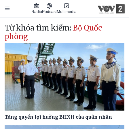
Nhảy đến nội dung
Podcast
Radio
Multimedia
Main navigation
Từ khóa tìm kiếm:
Bộ Quốc
phòng
Tăng quyền lợi hưởng BHXH của quân nhân