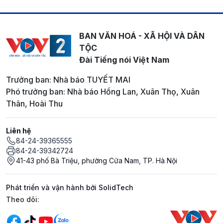
BAN VĂN HOÁ - XÃ HỘI VÀ DÂN
TỘC
Đài Tiếng nói Việt Nam
Trưởng ban: Nhà báo TUYẾT MAI
Phó trưởng ban: Nhà báo Hồng Lan, Xuân Thọ, Xuân
Thân, Hoài Thu
Liên hệ
84-24-39365555
84-24-39342724
41-43 phố Bà Triệu, phường Cửa Nam, TP. Hà Nội
Phát triển và vận hành bởi SolidTech
Mạng xã hội
Theo dõi: