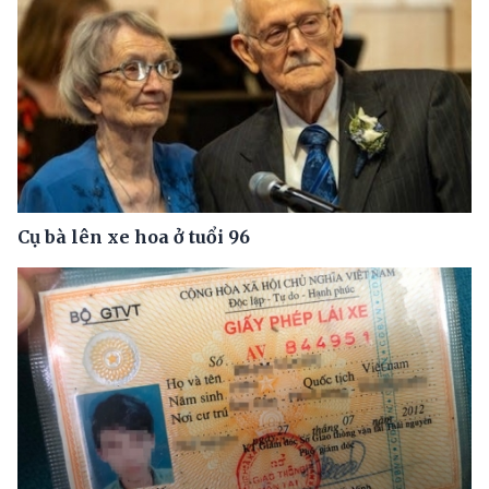
Cụ bà lên xe hoa ở tuổi 96