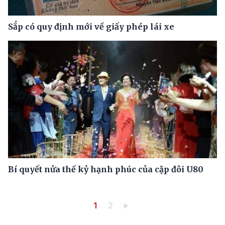
Sắp có quy định mới về giấy phép lái xe
Bí quyết nửa thế kỷ hạnh phúc của cặp đôi U80
Pagination
Trang hiện thời
Trang
1
2