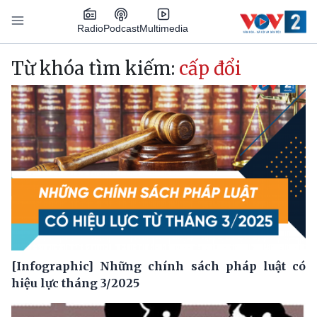
Nhảy đến nội dung
Podcast
Radio
Multimedia
Main navigation
Từ khóa tìm kiếm:
cấp đổi
[Infographic] Những chính sách pháp luật có
hiệu lực tháng 3/2025