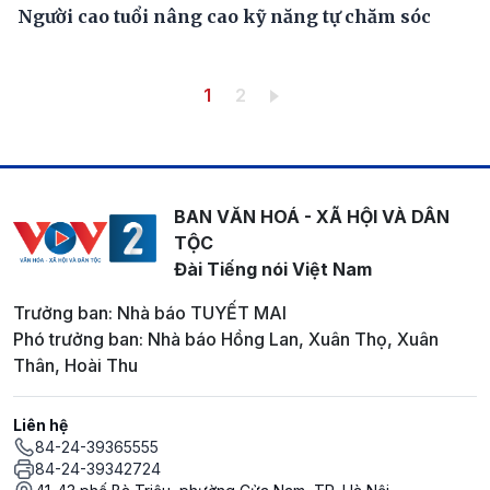
Người cao tuổi nâng cao kỹ năng tự chăm sóc
Pagination
Trang hiện thời
Trang
1
2
BAN VĂN HOÁ - XÃ HỘI VÀ DÂN
TỘC
Đài Tiếng nói Việt Nam
Trưởng ban: Nhà báo TUYẾT MAI
Phó trưởng ban: Nhà báo Hồng Lan, Xuân Thọ, Xuân
Thân, Hoài Thu
Liên hệ
84-24-39365555
84-24-39342724