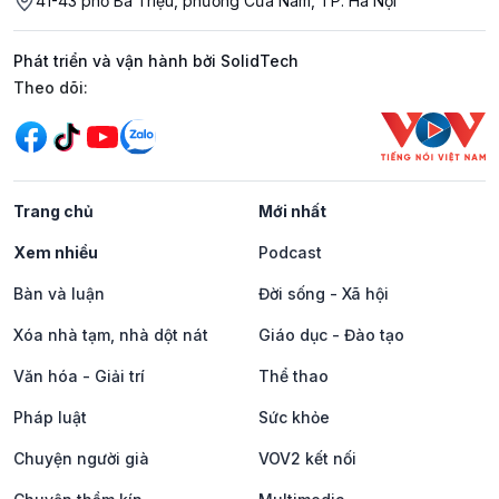
41-43 phố Bà Triệu, phường Cửa Nam, TP. Hà Nội
Phát triển và vận hành bởi SolidTech
Mạng xã hội
Theo dõi:
Trang chủ
Mới nhất
Xem nhiều
Podcast
Bàn và luận
Đời sống - Xã hội
Xóa nhà tạm, nhà dột nát
Giáo dục - Đào tạo
Văn hóa - Giải trí
Thể thao
Pháp luật
Sức khỏe
Chuyện người già
VOV2 kết nối