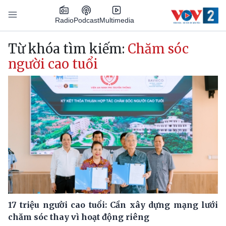
Nhảy đến nội dung
Podcast
Radio
Multimedia
Main navigation
Từ khóa tìm kiếm:
Chăm sóc
người cao tuổi
17 triệu người cao tuổi: Cần xây dựng mạng lưới
chăm sóc thay vì hoạt động riêng