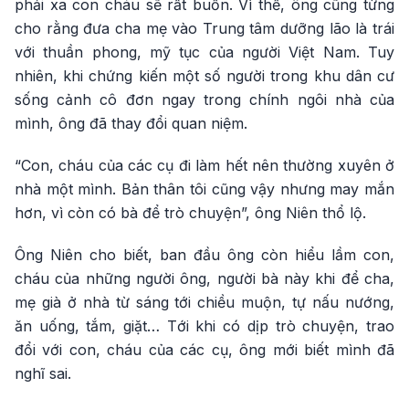
phải xa con cháu sẽ rất buồn. Vì thế, ông cũng từng
cho rằng đưa cha mẹ vào Trung tâm dưỡng lão là trái
với thuần phong, mỹ tục của người Việt Nam. Tuy
nhiên, khi chứng kiến một số người trong khu dân cư
sống cảnh cô đơn ngay trong chính ngôi nhà của
mình, ông đã thay đổi quan niệm.
“Con, cháu của các cụ đi làm hết nên thường xuyên ở
nhà một mình. Bản thân tôi cũng vậy nhưng may mắn
hơn, vì còn có bà để trò chuyện”, ông Niên thổ lộ.
Ông Niên cho biết, ban đầu ông còn hiểu lầm con,
cháu của những người ông, người bà này khi để cha,
mẹ già ở nhà từ sáng tới chiều muộn, tự nấu nướng,
ăn uống, tắm, giặt… Tới khi có dịp trò chuyện, trao
đổi với con, cháu của các cụ, ông mới biết mình đã
nghĩ sai.