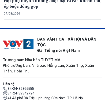
Hội phụ huynh không được đặt ra các khoản thu,
ép buộc đóng góp
07/08/2026
BAN VĂN HOÁ - XÃ HỘI VÀ DÂN
TỘC
Đài Tiếng nói Việt Nam
Trưởng ban: Nhà báo TUYẾT MAI
Phó trưởng ban: Nhà báo Hồng Lan, Xuân Thọ, Xuân
Thân, Hoài Thu
Liên hệ
84-24-39365555
84-24-39342724
41-43 phố Bà Triệu, phường Cửa Nam, TP. Hà Nội