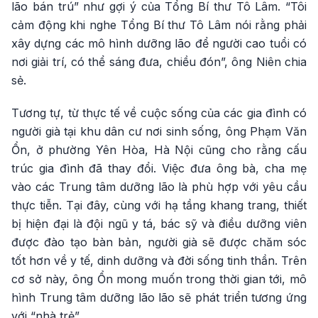
lão bán trú” như gợi ý của Tổng Bí thư Tô Lâm. “Tôi
cảm động khi nghe Tổng Bí thư Tô Lâm nói rằng phải
xây dựng các mô hình dưỡng lão để người cao tuổi có
nơi giải trí, có thể sáng đưa, chiều đón”, ông Niên chia
sẻ.
Tương tự, từ thực tế về cuộc sống của các gia đình có
người già tại khu dân cư nơi sinh sống, ông Phạm Văn
Ổn, ở phường Yên Hòa, Hà Nội cũng cho rằng cấu
trúc gia đình đã thay đổi. Việc đưa ông bà, cha mẹ
vào các Trung tâm dưỡng lão là phù hợp với yêu cầu
thực tiễn. Tại đây, cùng với hạ tầng khang trang, thiết
bị hiện đại là đội ngũ y tá, bác sỹ và điều dưỡng viên
được đào tạo bàn bản, người già sẽ được chăm sóc
tốt hơn về y tế, dinh dưỡng và đời sống tinh thần. Trên
cơ sở này, ông Ổn mong muốn trong thời gian tới, mô
hình Trung tâm dưỡng lão lão sẽ phát triển tương ứng
với “nhà trẻ”.