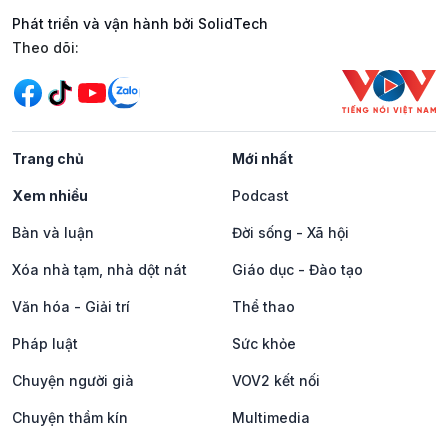
Phát triển và vận hành bởi SolidTech
Mạng xã hội
Theo dõi:
Trang chủ
Mới nhất
Xem nhiều
Podcast
Bàn và luận
Đời sống - Xã hội
Xóa nhà tạm, nhà dột nát
Giáo dục - Đào tạo
Văn hóa - Giải trí
Thể thao
Pháp luật
Sức khỏe
Chuyện người già
VOV2 kết nối
Chuyện thầm kín
Multimedia