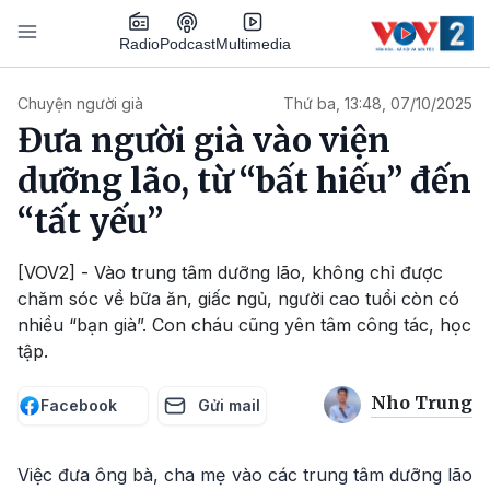
Nhảy đến nội dung
Podcast
Radio
Multimedia
Main navigation
Chuyện người già
Thứ ba, 13:48, 07/10/2025
Đưa người già vào viện
dưỡng lão, từ “bất hiếu” đến
“tất yếu”
[VOV2] - Vào trung tâm dưỡng lão, không chỉ được
chăm sóc về bữa ăn, giấc ngủ, người cao tuổi còn có
nhiều “bạn già”. Con cháu cũng yên tâm công tác, học
tập.
Nho Trung
Facebook
Gửi mail
Việc đưa ông bà, cha mẹ vào các trung tâm dưỡng lão