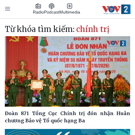
Nhảy đến nội dung
Podcast
Radio
Multimedia
Main navigation
Từ khóa tìm kiếm:
chính trị
Đoàn 871 Tổng Cục Chính trị đón nhận Huân
chương Bảo vệ Tổ quốc hạng Ba