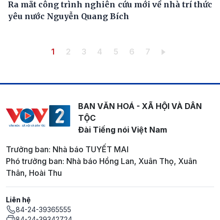
Ra mắt công trình nghiên cứu mới về nhà trí thức
yêu nước Nguyễn Quang Bích
Pagination
Trang hiện thời
Trang
Trang
Trang
Trang
Trang
Trang
1
2
3
4
5
6
7
BAN VĂN HOÁ - XÃ HỘI VÀ DÂN
TỘC
Đài Tiếng nói Việt Nam
Trưởng ban: Nhà báo TUYẾT MAI
Phó trưởng ban: Nhà báo Hồng Lan, Xuân Thọ, Xuân
Thân, Hoài Thu
Liên hệ
84-24-39365555
84-24-39342724