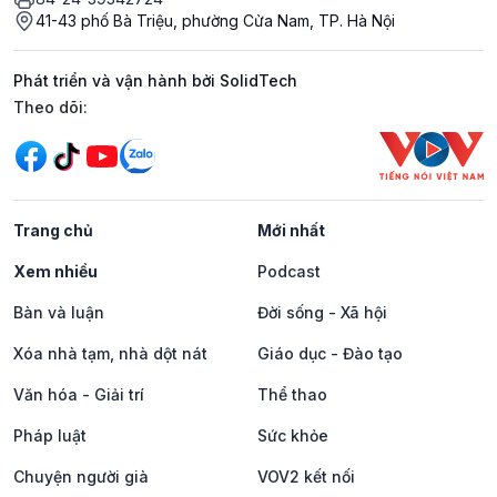
41-43 phố Bà Triệu, phường Cửa Nam, TP. Hà Nội
Phát triển và vận hành bởi SolidTech
Mạng xã hội
Theo dõi:
Trang chủ
Mới nhất
Xem nhiều
Podcast
Bàn và luận
Đời sống - Xã hội
Xóa nhà tạm, nhà dột nát
Giáo dục - Đào tạo
Văn hóa - Giải trí
Thể thao
Pháp luật
Sức khỏe
Chuyện người già
VOV2 kết nối