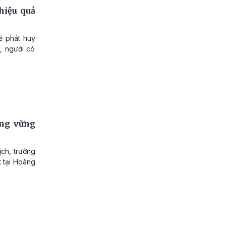
hiệu quả
ẽ phát huy
, người có
ảng vững
ịch, trường
t tại Hoàng