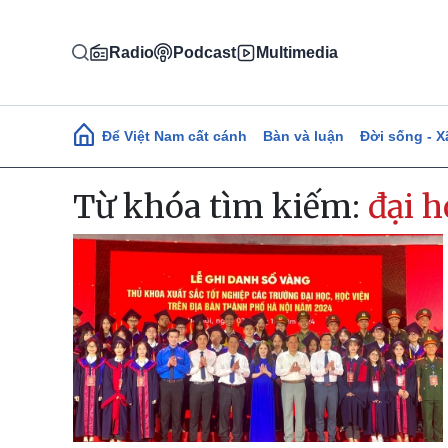
Nhảy đến nội dung
Radio
Podcast
Multimedia
Main navigation
Để Việt Nam cất cánh
Bàn và luận
Đời sống - X
Từ khóa tìm kiếm:
đại 