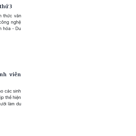
thứ 3
ến thức văn
 công nghệ
n hóa - Du
inh viên
ho các sinh
ịp thể hiện
ười làm du