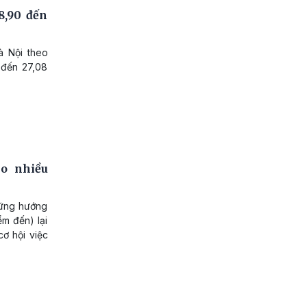
8,90 đến
à Nội theo
 đến 27,08
o nhiều
hững hướng
ểm đến) lại
ơ hội việc