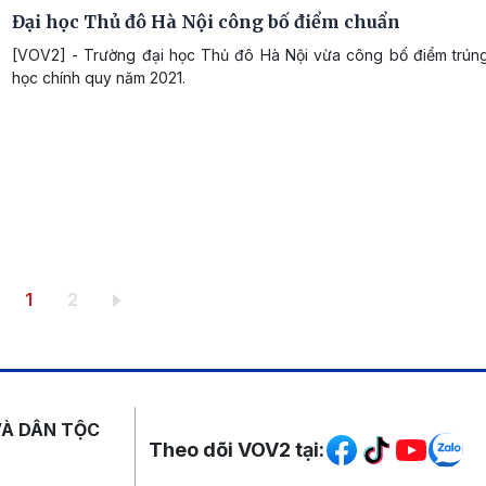
Đại học Thủ đô Hà Nội công bố điểm chuẩn
[VOV2] - Trường đại học Thủ đô Hà Nội vừa công bố điểm trúng
học chính quy năm 2021.
Trang hiện thời
Trang
1
2
Mạng xã hội
VÀ DÂN TỘC
Theo dõi VOV2 tại: