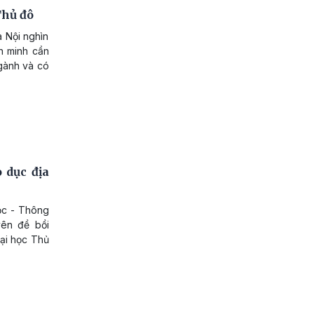
Thủ đô
 Nội nghìn
n minh cần
gành và có
 dục địa
ọc - Thông
yên đề bồi
Đại học Thủ