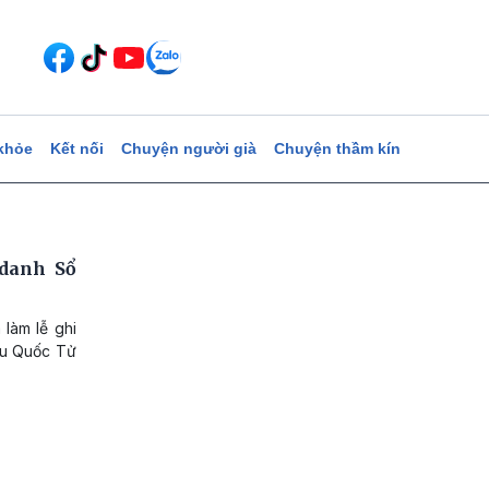
khỏe
Kết nối
Chuyện người già
Chuyện thầm kín
 danh Sổ
 làm lễ ghi
ếu Quốc Tử