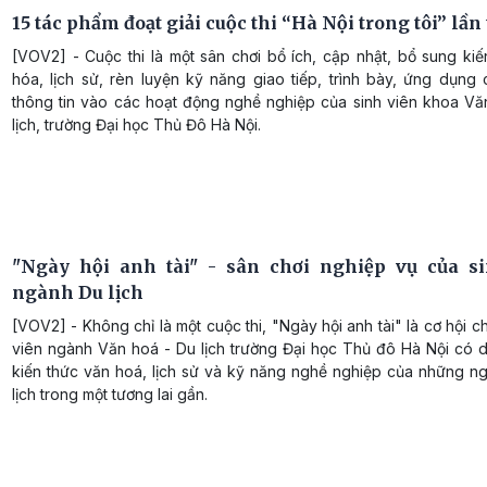
15 tác phẩm đoạt giải cuộc thi “Hà Nội trong tôi” lần 
[VOV2] - Cuộc thi là một sân chơi bổ ích, cập nhật, bổ sung ki
hóa, lịch sử, rèn luyện kỹ năng giao tiếp, trình bày, ứng dụng
thông tin vào các hoạt động nghề nghiệp của sinh viên khoa Vă
lịch, trường Đại học Thủ Đô Hà Nội.
"Ngày hội anh tài" - sân chơi nghiệp vụ của s
ngành Du lịch
[VOV2] - Không chỉ là một cuộc thi, "Ngày hội anh tài" là cơ hội c
viên ngành Văn hoá - Du lịch trường Đại học Thủ đô Hà Nội có d
kiến thức văn hoá, lịch sử và kỹ năng nghề nghiệp của những ng
lịch trong một tương lai gần.