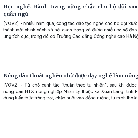
Học nghề: Hành trang vững chắc cho bộ đội sau
quân ngũ
[VOV2] - Nhiều năm qua, công tác đào tạo nghề cho bộ đội xuất 
thành một chính sách xã hội quan trọng và được nhiều cơ sở đào
ứng tích cực, trong đó có Trường Cao đẳng Công nghệ cao Hà Nộ
Nông dân thoát nghèo nhờ được dạy nghề làm nôn
[VOV2] - Từ chỗ canh tác "thuận theo tự nhiên", sau khi được
nông dân HTX nông nghiệp Nhân Lý thuộc xã Xuân Lãng, tỉnh P
dụng kiến thức trồng trọt, chăn nuôi vào đồng ruộng, tự mình thoá