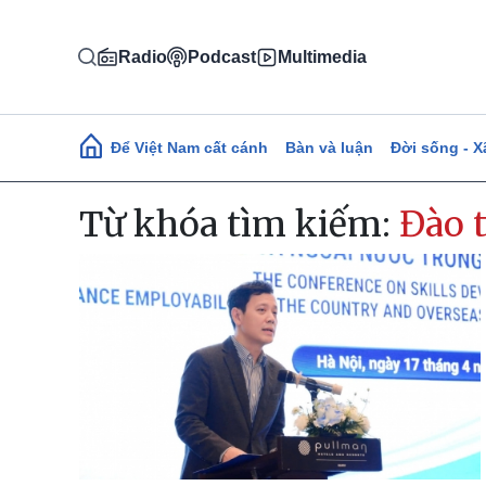
Nhảy đến nội dung
Radio
Podcast
Multimedia
Main navigation
Để Việt Nam cất cánh
Bàn và luận
Đời sống - X
Từ khóa tìm kiếm:
Đào 