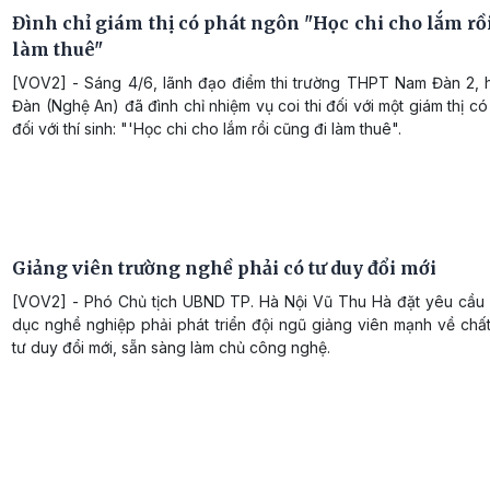
Đình chỉ giám thị có phát ngôn "Học chi cho lắm rồ
làm thuê"
[VOV2] - Sáng 4/6, lãnh đạo điểm thi trường THPT Nam Đàn 2,
Đàn (Nghệ An) đã đình chỉ nhiệm vụ coi thi đối với một giám thị c
đối với thí sinh: "'Học chi cho lắm rồi cũng đi làm thuê".
Giảng viên trường nghề phải có tư duy đổi mới
[VOV2] - Phó Chủ tịch UBND TP. Hà Nội Vũ Thu Hà đặt yêu cầu 
dục nghề nghiệp phải phát triển đội ngũ giảng viên mạnh về chấ
tư duy đổi mới, sẵn sàng làm chủ công nghệ.