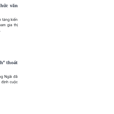
thức văn
n tảng kiến
am gia thị
.
h" thoát
ng Ngãi đã
n định cuộc