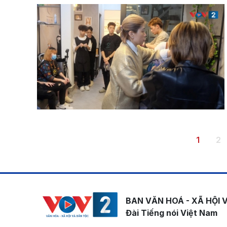
Pagination
Trang h
Tr
1
2
BAN VĂN HOÁ - XÃ HỘI 
Đài Tiếng nói Việt Nam