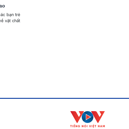
ao
ác bạn trẻ
về vật chất