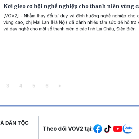
Nơi gieo cơ hội nghề nghiệp cho thanh niên vùng c
[VOV2] - Nhằm thay đổi tư duy và định hướng nghề nghiệp cho c
vùng cao, chị Mai Lan (Hà Nội) đã dành nhiều tâm sức để hỗ trợ 
và dạy nghề cho một số thanh niên ở các tỉnh Lai Châu, Điện Biên.
iện thời
ang
Trang
Trang
Trang
Trang
3
4
5
6
Mạng xã hội
VÀ DÂN TỘC
Theo dõi VOV2 tại: