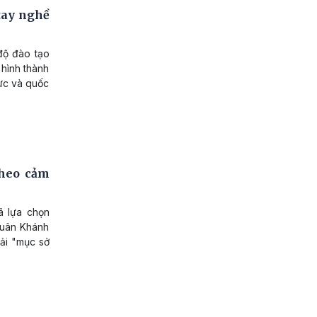
tay nghề
độ đào tạo
 hình thành
vực và quốc
theo cảm
ã lựa chọn
Xuân Khánh
hải "mục sở