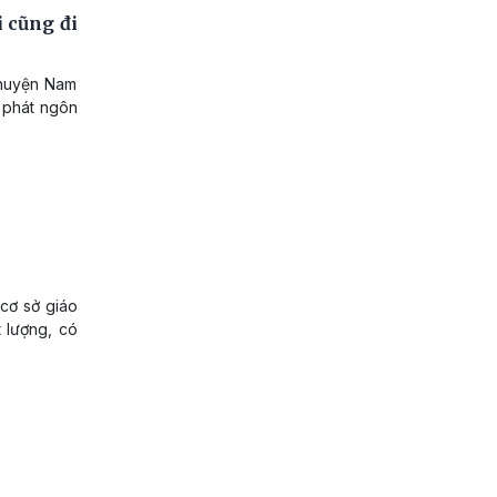
i cũng đi
 huyện Nam
ó phát ngôn
cơ sở giáo
t lượng, có