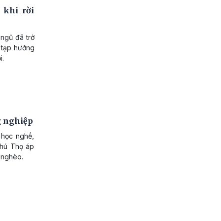
 khi rời
ngũ đã trở
 tạp hưởng
i.
g nghiệp
 học nghề,
hú Thọ áp
t nghèo.