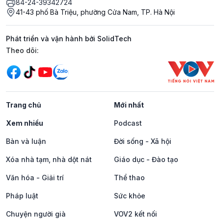
84-24-39342724
41-43 phố Bà Triệu, phường Cửa Nam, TP. Hà Nội
Phát triển và vận hành bởi SolidTech
Mạng xã hội
Theo dõi:
Trang chủ
Mới nhất
Xem nhiều
Podcast
Bàn và luận
Đời sống - Xã hội
Xóa nhà tạm, nhà dột nát
Giáo dục - Đào tạo
Văn hóa - Giải trí
Thể thao
Pháp luật
Sức khỏe
Chuyện người già
VOV2 kết nối