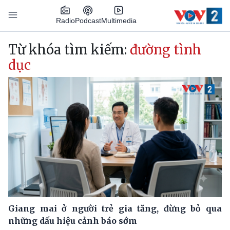
Nhảy đến nội dung
Podcast
Radio
Multimedia
Main navigation
Từ khóa tìm kiếm:
đường tình
dục
Giang mai ở người trẻ gia tăng, đừng bỏ qua
những dấu hiệu cảnh báo sớm