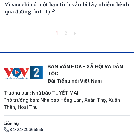
Vì sao chỉ có một bạn tình vẫn bị lây nhiễm bệnh
qua đường tình dục?
Pagination
Trang hiện thời
Trang
1
2
BAN VĂN HOÁ - XÃ HỘI VÀ DÂN
TỘC
Đài Tiếng nói Việt Nam
Trưởng ban: Nhà báo TUYẾT MAI
Phó trưởng ban: Nhà báo Hồng Lan, Xuân Thọ, Xuân
Thân, Hoài Thu
Liên hệ
84-24-39365555