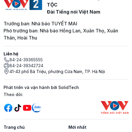
TỘC
Đài Tiếng nói Việt Nam
Trưởng ban: Nhà báo TUYẾT MAI
Phó trưởng ban: Nhà báo Hồng Lan, Xuân Thọ, Xuân
Thân, Hoài Thu
Liên hệ
84-24-39365555
84-24-39342724
41-43 phố Bà Triệu, phường Cửa Nam, TP. Hà Nội
Phát triển và vận hành bởi SolidTech
Mạng xã hội
Theo dõi:
Trang chủ
Mới nhất