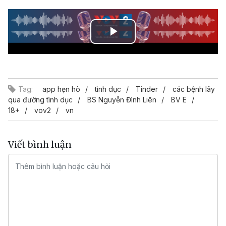
Play
Video
Tag:
app hẹn hò
tình dục
Tinder
các bệnh lây
qua đường tình dục
BS Nguyễn Đình Liên
BV E
18+
vov2
vn
Viết bình luận