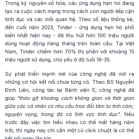
Trong kỷ nguyên số hóa, các ứng dụng hẹn hò đang
tạo ra cuộc cách mạng trong cách con người tiếp cận
tình dục và các mối quan hệ. Theo số liệu thống kê,
đến cuối năm 2023, Tinder - ứng dụng hẹn hò phổ
biến nhất hiện nay - đã thu hút hơn 100 triệu người
dùng hoạt động hàng tháng trên toàn cầu. Tại Việt
Nam, Tinder chiếm hơn 70% thị phần với khoảng 15
triệu người sử dụng, chủ yếu ở độ tuổi 18-35.
Sự phát triển mạnh mẽ của công nghệ đã mở ra
những cơ hội kết nối chưa từng có. Theo BS Nguyễn
Đình Liên, công tác tại Bệnh viện E, công nghệ đã
giúp
"tháo gỡ khoảng cách không gian và thời gian
giữa các cá nhân có nhu cầu trao đổi tâm tư tình cảm,
nguyện vọng, trong đó có lĩnh vực tình dục".
Nếu
trước đây việc tìm hiểu nhau có thể mất hàng năm
trời, thì ngày nay chỉ cần một cú click chuột là có thể
kết nối ngay lập tức.