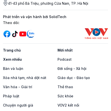
41-43 phố Bà Triệu, phường Cửa Nam, TP. Hà Nội
Phát triển và vận hành bởi SolidTech
Mạng xã hội
Theo dõi:
Trang chủ
Mới nhất
Xem nhiều
Podcast
Bàn và luận
Đời sống - Xã hội
Xóa nhà tạm, nhà dột nát
Giáo dục - Đào tạo
Văn hóa - Giải trí
Thể thao
Pháp luật
Sức khỏe
Chuyện người già
VOV2 kết nối