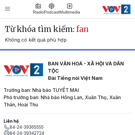
Nhảy đến nội dung
Podcast
Radio
Multimedia
Main navigation
Từ khóa tìm kiếm:
fan
Không có kết quả phù hợp
BAN VĂN HOÁ - XÃ HỘI VÀ DÂN
TỘC
Đài Tiếng nói Việt Nam
Trưởng ban: Nhà báo TUYẾT MAI
Phó trưởng ban: Nhà báo Hồng Lan, Xuân Thọ, Xuân
Thân, Hoài Thu
Liên hệ
84-24-39365555
84-24-39342724