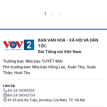
Pagination
Trang hiện thời
Trang
1
2
BAN VĂN HOÁ - XÃ HỘI VÀ DÂN
TỘC
Đài Tiếng nói Việt Nam
Trưởng ban: Nhà báo TUYẾT MAI
Phó trưởng ban: Nhà báo Hồng Lan, Xuân Thọ, Xuân
Thân, Hoài Thu
Liên hệ
84-24-39365555
84-24-39342724
41-43 phố Bà Triệu, phường Cửa Nam, TP. Hà Nội