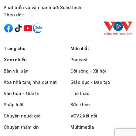
Phát triển và vận hành bởi SolidTech
Mạng xã hội
Theo dõi:
Trang chủ
Mới nhất
Xem nhiều
Podcast
Bàn và luận
Đời sống - Xã hội
Xóa nhà tạm, nhà dột nát
Giáo dục - Đào tạo
Văn hóa - Giải trí
Thể thao
Pháp luật
Sức khỏe
Chuyện người già
VOV2 kết nối
Chuyện thầm kín
Multimedia