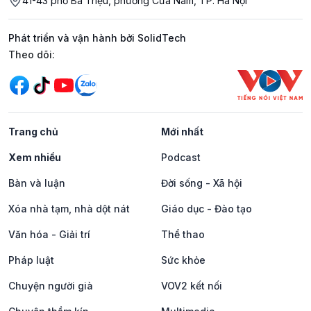
41-43 phố Bà Triệu, phường Cửa Nam, TP. Hà Nội
Phát triển và vận hành bởi SolidTech
Mạng xã hội
Theo dõi:
Trang chủ
Mới nhất
Xem nhiều
Podcast
Bàn và luận
Đời sống - Xã hội
Xóa nhà tạm, nhà dột nát
Giáo dục - Đào tạo
Văn hóa - Giải trí
Thể thao
Pháp luật
Sức khỏe
Chuyện người già
VOV2 kết nối