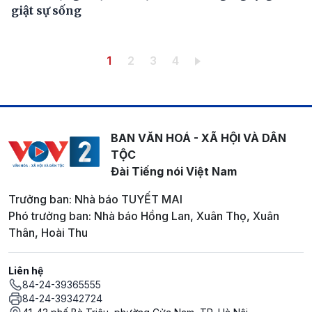
giật sự sống
Pagination
Trang hiện thời
Trang
Trang
Trang
1
2
3
4
BAN VĂN HOÁ - XÃ HỘI VÀ DÂN
TỘC
Đài Tiếng nói Việt Nam
Trưởng ban: Nhà báo TUYẾT MAI
Phó trưởng ban: Nhà báo Hồng Lan, Xuân Thọ, Xuân
Thân, Hoài Thu
Liên hệ
84-24-39365555
84-24-39342724