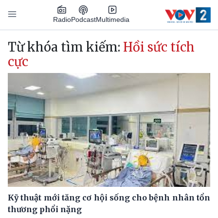
Nhảy đến nội dung
Podcast
Radio
Multimedia
Main navigation
Từ khóa tìm kiếm:
Hồi sức tích
cực
Kỹ thuật mới tăng cơ hội sống cho bệnh nhân tổn
thương phổi nặng