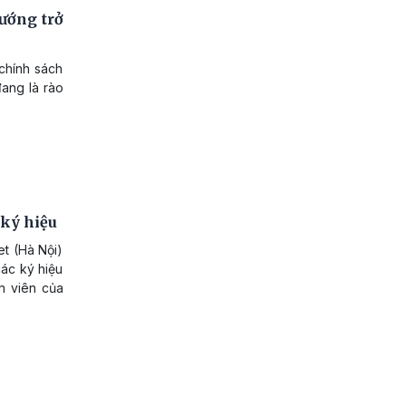
ướng trở
 chính sách
đang là rào
 ký hiệu
et (Hà Nội)
các ký hiệu
ân viên của