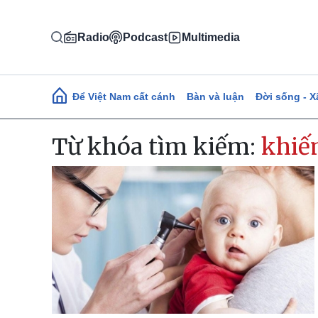
Nhảy đến nội dung
Radio
Podcast
Multimedia
Main navigation
Để Việt Nam cất cánh
Bàn và luận
Đời sống - X
Từ khóa tìm kiếm:
khiế