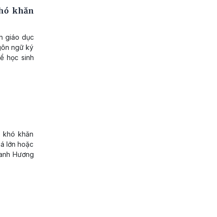
khó khăn
h giáo dục
ngôn ngữ ký
ể học sinh
t khó khăn
uá lớn hoặc
Thanh Hương