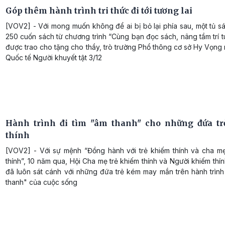
Góp thêm hành trình tri thức đi tới tương lai
[VOV2] - Với mong muốn không để ai bị bỏ lại phía sau, một tủ s
250 cuốn sách từ chương trình “Cùng bạn đọc sách, nâng tầm trí t
được trao cho tặng cho thầy, trò trường Phổ thông cơ sở Hy Vọn
Quốc tế Người khuyết tật 3/12
Hành trình đi tìm "âm thanh" cho những đứa t
thính
[VOV2] - Với sự mệnh “Đồng hành với trẻ khiếm thính và cha mẹ
thính”, 10 năm qua, Hội Cha mẹ trẻ khiếm thính và Người khiếm thí
đã luôn sát cánh với những đứa trẻ kém may mắn trên hành trình
thanh" của cuộc sống