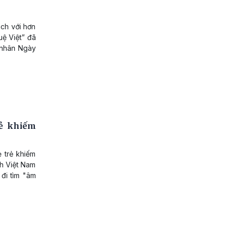
ách với hơn
uệ Việt” đã
g nhân Ngày
rẻ khiếm
 trẻ khiếm
nh Việt Nam
 đi tìm "âm