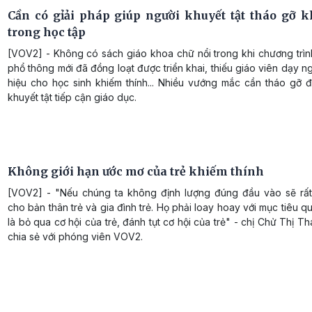
Cần có gỉải pháp giúp người khuyết tật tháo gỡ 
trong học tập
[VOV2] - Không có sách giáo khoa chữ nổi trong khi chương trìn
phổ thông mới đã đồng loạt được triển khai, thiếu giáo viên dạy 
hiệu cho học sinh khiếm thính... Nhiều vướng mắc cần tháo gỡ đ
khuyết tật tiếp cận giáo dục.
Không giới hạn ước mơ của trẻ khiếm thính
[VOV2] - "Nếu chúng ta không định lượng đúng đầu vào sẽ rấ
cho bản thân trẻ và gia đình trẻ. Họ phải loay hoay với mục tiêu q
là bỏ qua cơ hội của trẻ, đánh tụt cơ hội của trẻ" - chị Chử Thị 
chia sẻ với phóng viên VOV2.