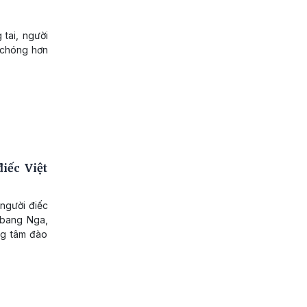
 tai, người
h chóng hơn
iếc Việt
người điếc
 bang Nga,
ng tâm đào