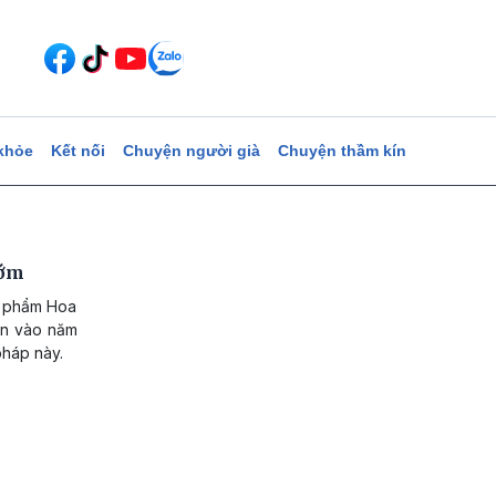
khỏe
Kết nối
Chuyện người già
Chuyện thầm kín
sớm
c phẩm Hoa
lên vào năm
pháp này.