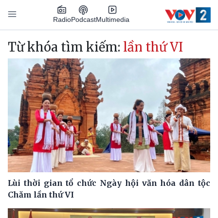
Nhảy đến nội dung
Podcast
Radio
Multimedia
Main navigation
Từ khóa tìm kiếm:
lần thứ VI
Lùi thời gian tổ chức Ngày hội văn hóa dân tộc
Chăm lần thứ VI