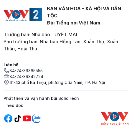
BAN VĂN HOÁ - XÃ HỘI VÀ DÂN
TỘC
Đài Tiếng nói Việt Nam
Trưởng ban: Nhà báo TUYẾT MAI
Phó trưởng ban: Nhà báo Hồng Lan, Xuân Thọ, Xuân
Thân, Hoài Thu
Liên hệ
84-24-39365555
84-24-39342724
41-43 phố Bà Triệu, phường Cửa Nam, TP. Hà Nội
Phát triển và vận hành bởi SolidTech
Mạng xã hội
Theo dõi: