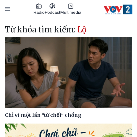
Nhảy đến nội dung
Podcast
Radio
Multimedia
Main navigation
Từ khóa tìm kiếm:
Lộ
Chỉ vì một lần "từ chối" chồng