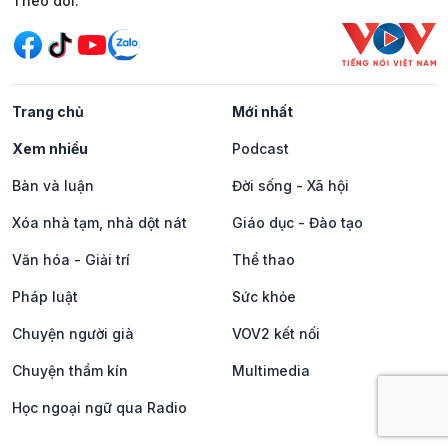
Mạng xã hội
Theo dõi:
Trang chủ
Mới nhất
Xem nhiều
Podcast
Bàn và luận
Đời sống - Xã hội
Xóa nhà tạm, nhà dột nát
Giáo dục - Đào tạo
Văn hóa - Giải trí
Thể thao
Pháp luật
Sức khỏe
Chuyện người già
VOV2 kết nối
Chuyện thầm kín
Multimedia
Học ngoại ngữ qua Radio