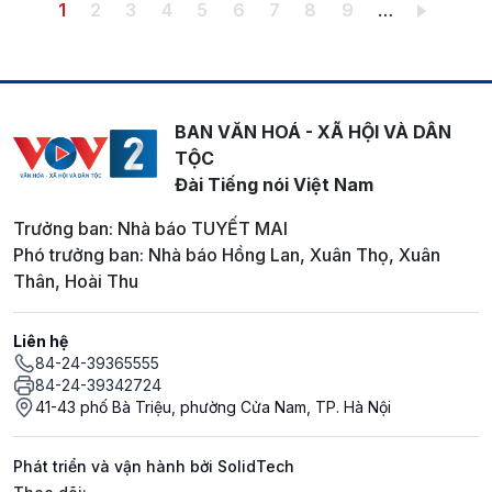
Pagination
Trang hiện thời
Trang
Trang
Trang
Trang
Trang
Trang
Trang
Trang
1
2
3
4
5
6
7
8
9
…
BAN VĂN HOÁ - XÃ HỘI VÀ DÂN
TỘC
Đài Tiếng nói Việt Nam
Trưởng ban: Nhà báo TUYẾT MAI
Phó trưởng ban: Nhà báo Hồng Lan, Xuân Thọ, Xuân
Thân, Hoài Thu
Liên hệ
84-24-39365555
84-24-39342724
41-43 phố Bà Triệu, phường Cửa Nam, TP. Hà Nội
Phát triển và vận hành bởi SolidTech