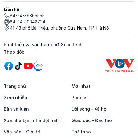
Liên hệ
84-24-39365555
84-24-39342724
41-43 phố Bà Triệu, phường Cửa Nam, TP. Hà Nội
Phát triển và vận hành bởi SolidTech
Mạng xã hội
Theo dõi:
Trang chủ
Mới nhất
Xem nhiều
Podcast
Bàn và luận
Đời sống - Xã hội
Xóa nhà tạm, nhà dột nát
Giáo dục - Đào tạo
Văn hóa - Giải trí
Thể thao