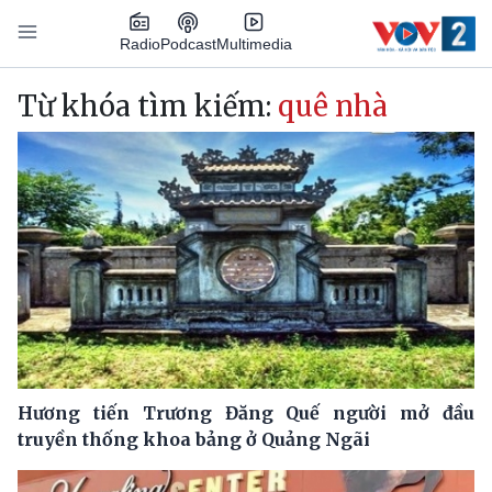
Nhảy đến nội dung
Podcast
Radio
Multimedia
Main navigation
Từ khóa tìm kiếm:
quê nhà
Hương tiến Trương Đăng Quế người mở đầu
truyền thống khoa bảng ở Quảng Ngãi