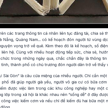
ên các trang thông tin cá nhân liên tục đăng tải, chia sẻ 
Đà Nẵng, Quảng Nam... có kế hoạch đón người từ vùng dị
nguyện vọng trở về quê. Kèm theo đó là kế hoạch, số điện
liên hệ. Cùng với nhiều hoạt động tiếp sức, chia sẻ, hướ
 chức trong những ngày qua, chắc chắn đây là thông tin
c tỉnh, thành phố có chủ trương đón người dân trở về thấy
Sài Gòn” là câu cửa miệng của nhiều người. Chỉ cần một t
 phố đã giúp người già yếu, người vô gia cư có bữa cơm
kiếm được việc làm trong các khu công nghiệp hay một 
g lớp trong xã hội là khác nhau nên “sống dễ” ở đây được
 công việc kiếm cơm và nếu chỉ để kiếm đủ hai bữa một ng
 động.