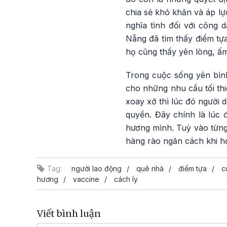
chia sẻ khó khăn và áp l
nghĩa tình đối với công
Nẵng đã tìm thấy điểm tựa
họ cũng thấy yên lòng, ấm
Trong cuộc sống yên bình
cho những nhu cầu tối thiể
xoay xở thì lúc đó người 
quyền. Đây chính là lúc 
hương mình. Tuỳ vào từng 
hàng rào ngăn cách khi họ
Tag:
người lao động
quê nhà
điểm tựa
c
hương
vaccine
cách ly
Viết bình luận