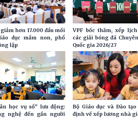
 giảm hơn 17.000 đầu mối
VPF bốc thăm, xếp lịch
giáo dục mầm non, phổ
các giải bóng đá Chuyê
ông lập
Quốc gia 2026/27
ân học vụ số” lưu động:
Bộ Giáo dục và Đào tạo
ng nghệ đến gần người
định về xếp lương nhà g