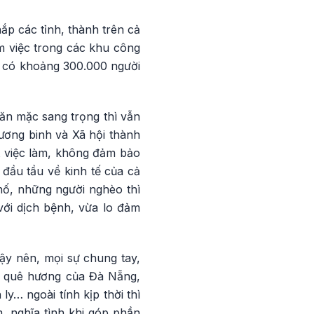
p các tỉnh, thành trên cả
m việc trong các khu công
ã có khoảng 300.000 người
ăn mặc sang trọng thì vẫn
ơng binh và Xã hội thành
t việc làm, không đảm bảo
đầu tầu về kinh tế của cả
phố, những người nghèo thì
với dịch bệnh, vừa lo đảm
Vậy nên, mọi sự chung tay,
về quê hương của Đà Nẵng,
y… ngoài tính kịp thời thì
m, nghĩa tình khi góp phần