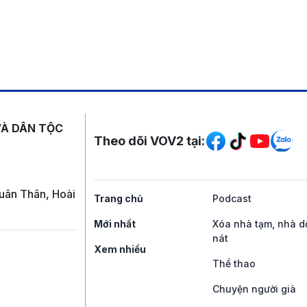
Mạng xã hội
VÀ DÂN TỘC
Theo dõi VOV2 tại:
uân Thân, Hoài
Trang chủ
Podcast
Mới nhất
Xóa nhà tạm, nhà d
nát
Xem nhiều
Thể thao
Chuyện người già