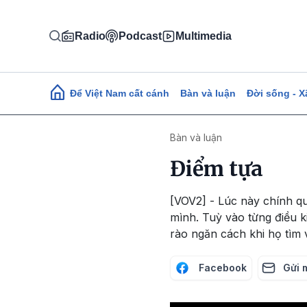
Nhảy đến nội dung
Radio
Podcast
Multimedia
Main navigation
Để Việt Nam cất cánh
Bàn và luận
Đời sống - X
Bàn và luận
Điểm tựa
[VOV2] - Lúc này chính q
mình. Tuỳ vào từng điều k
rào ngăn cách khi họ tìm 
Facebook
Gửi 