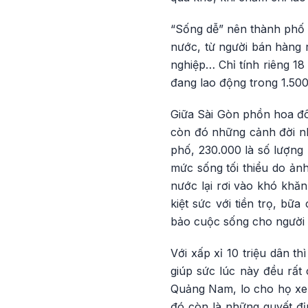
“Sống dễ” nên thành phố H
nước, từ người bán hàng 
nghiệp… Chỉ tính riêng 1
đang lao động trong 1.50
Giữa Sài Gòn phồn hoa đô 
còn đó những cảnh đời n
phố, 230.000 là số lượng
mức sống tối thiểu do ản
nước lại rơi vào khó khăn
kiệt sức với tiền trọ, b
bảo cuộc sống cho người d
Với xấp xỉ 10 triệu dân t
giúp sức lúc này đều rất
Quảng Nam, lo cho họ xe c
đó còn là những quyết địn