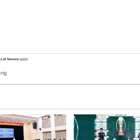
s of Service
apply.
ăng