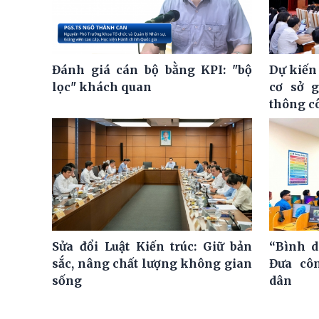
Đánh giá cán bộ bằng KPI: "bộ
Dự kiến
lọc" khách quan
cơ sở 
thông c
Sửa đổi Luật Kiến trúc: Giữ bản
“Bình d
sắc, nâng chất lượng không gian
Đưa cô
sống
dân