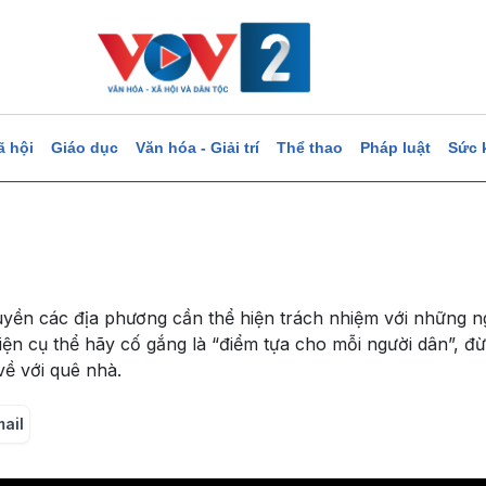
ã hội
Giáo dục
Văn hóa - Giải trí
Thể thao
Pháp luật
Sức 
uyền các địa phương cần thể hiện trách nhiệm với những 
iện cụ thể hãy cố gắng là “điểm tựa cho mỗi người dân”, đừ
về với quê nhà.
mail