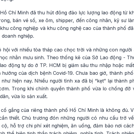
ồ Chí Minh đã thu hút đông đảo lực lượng lao động từ khắ
rong, bán vé số, xe ôm, shipper, đến công nhân, kỹ sư là
8 khu công nghiệp và khu công nghệ cao của thành phố đ
0 doanh nghiệp.
hội với nhiều tòa tháp cao chọc trời và những con người 
học nhằn mưu sinh. Theo thống kê của Sở Lao động - Thư
 lao động tự do ở TP. HCM bị giảm sâu thu nhập hoặc mấ
h hưởng của dịch bệnh Covid-19. Chưa bao giờ, thành phố 
 như hiện nay. Nhiều người tỉnh xa đã bị “kẹt” lại thành 
ữa cơm. Trong khi chính quyền thành phố vừa lo chống đỡ 
ân, vừa lo sản xuất.
hì cố gắng của riêng thành phố Hồ Chí Minh là không đủ. 
 cần thiết. Chủ trương đón những người có nhu cầu trở 
ộ, hỗ trợ chi phí xét nghiệm, ăn uống, đảm bảo nơi cách l
h thể hiện tinh thần trách nhiệm, nghĩa tình. Trách nhiệ