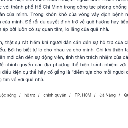
ực với thành phố Hồ Chí Minh trong công tác phòng chống 
 dân của mình. Trong khốn khó của vòng vây dịch bệnh
 của mình. Để rồi dù quyết định trở về quê hương hay tiếp
 áp bởi luôn có sự quan tâm, lo lắng của quê nhà.
, thật sự rất hiếm khi người dân cần đến sự hỗ trợ của c
u. Bởi họ biết tự lo cho nhau và cho mình. Chỉ khi thiên t
dân mới cần đến sự động viên, tinh thần trách nhiệm của c
để chính quyền các địa phương thể hiện trách nhiệm vớ
điều kiện cụ thể hãy cố gắng là “điểm tựa cho mỗi người d
 tìm về với quê nhà.
uộc sống
hỗ trợ
chính quyền
TP. HCM
Đà Nẵng
Q