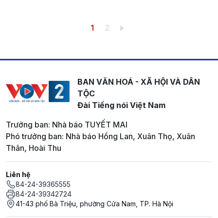
Pagination
Trang hiện thời
Trang
1
2
BAN VĂN HOÁ - XÃ HỘI VÀ DÂN
TỘC
Đài Tiếng nói Việt Nam
Trưởng ban: Nhà báo TUYẾT MAI
Phó trưởng ban: Nhà báo Hồng Lan, Xuân Thọ, Xuân
Thân, Hoài Thu
Liên hệ
84-24-39365555
84-24-39342724
41-43 phố Bà Triệu, phường Cửa Nam, TP. Hà Nội