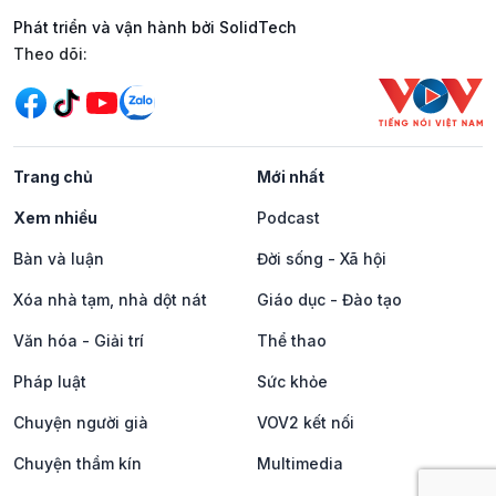
Phát triển và vận hành bởi SolidTech
Mạng xã hội
Theo dõi:
Trang chủ
Mới nhất
Xem nhiều
Podcast
Bàn và luận
Đời sống - Xã hội
Xóa nhà tạm, nhà dột nát
Giáo dục - Đào tạo
Văn hóa - Giải trí
Thể thao
Pháp luật
Sức khỏe
Chuyện người già
VOV2 kết nối
Chuyện thầm kín
Multimedia