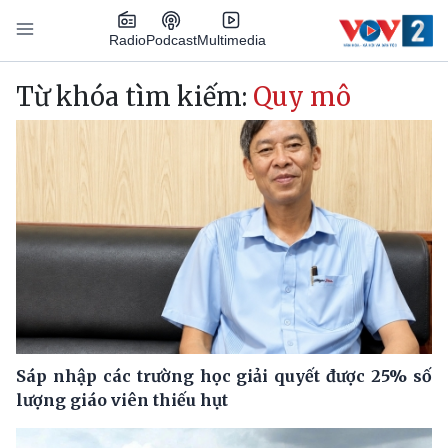
Nhảy đến nội dung
Podcast
Radio
Multimedia
Main navigation
Từ khóa tìm kiếm:
Quy mô
Sáp nhập các trường học giải quyết được 25% số
lượng giáo viên thiếu hụt