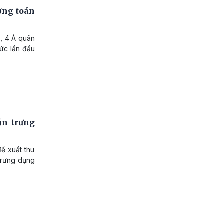
ường toán
h, 4 Á quân
ức lần đầu
ản trưng
đề xuất thu
 trưng dụng