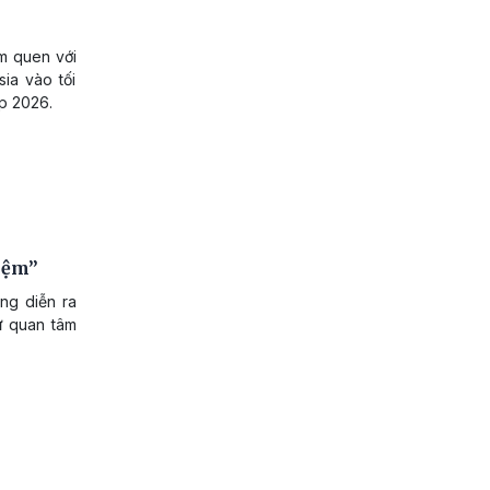
àm quen với
sia vào tối
p 2026.
niệm”
g diễn ra
sự quan tâm