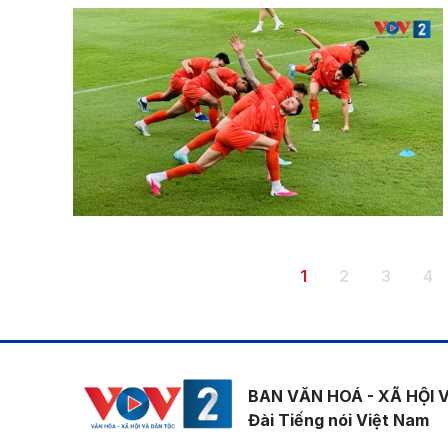
Pagination
Trang hiện thời
Trang
Trang
Tr
1
2
3
4
BAN VĂN HOÁ - XÃ HỘI 
Đài Tiếng nói Việt Nam