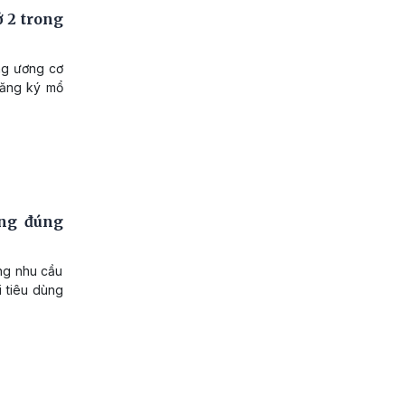
 2 trong
ng ương cơ
đăng ký mổ
ùng đúng
ứng nhu cầu
i tiêu dùng