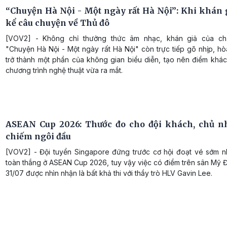
“Chuyện Hà Nội - Một ngày rất Hà Nội”: Khi khán 
kể câu chuyện về Thủ đô
[VOV2] - Không chỉ thưởng thức âm nhạc, khán giả của chư
"Chuyện Hà Nội - Một ngày rất Hà Nội" còn trực tiếp gõ nhịp, h
trở thành một phần của không gian biểu diễn, tạo nên điểm khác
chương trình nghệ thuật vừa ra mắt.
ASEAN Cup 2026: Thước đo cho đội khách, chủ n
chiếm ngôi đầu
[VOV2] - Đội tuyển Singapore đứng trước cơ hội đoạt vé sớm nh
toàn thắng ở ASEAN Cup 2026, tuy vậy việc có điểm trên sân Mỹ Đ
31/07 được nhìn nhận là bất khả thi với thầy trò HLV Gavin Lee.