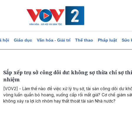
ã hội
Giáo dục
Văn hóa - Giải trí
Thể thao
Pháp luật
Sức 
Sắp xếp trụ sở công dôi dư: không sợ thừa chỉ sợ th
nhiệm
[VOV2] - Làm thế nào để việc xử lý trụ sở, tài sản công dôi dư kh
vòng luẩn quẩn bỏ hoang, xuống cấp rồi mất giá? Cơ chế giám sá
không xảy ra lợi ích nhóm hay thất thoát tài sản Nhà nước?