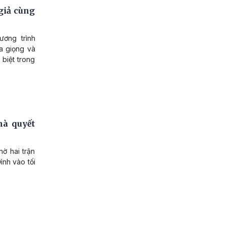
giả cùng
ơng trình
òa giọng và
 biệt trong
hà quyết
ờ hai trận
ình vào tối