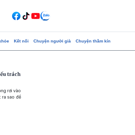
khỏe
Kết nối
Chuyện người già
Chuyện thầm kín
iếu trách
ông rơi vào
t ra sao để