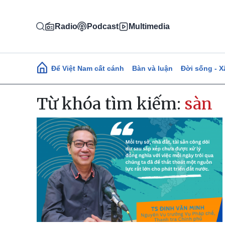
Nhảy đến nội dung
Radio
Podcast
Multimedia
Main navigation
Để Việt Nam cất cánh
Bàn và luận
Đời sống - X
Từ khóa tìm kiếm:
sàn