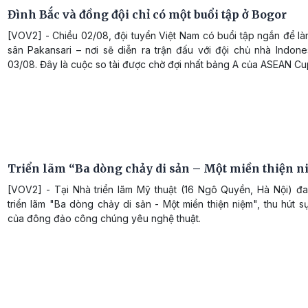
Đình Bắc và đồng đội chỉ có một buổi tập ở Bogor
[VOV2] - Chiều 02/08, đội tuyển Việt Nam có buổi tập ngắn để l
sân Pakansari – nơi sẽ diễn ra trận đấu với đội chủ nhà Indone
03/08. Đây là cuộc so tài được chờ đợi nhất bảng A của ASEAN Cu
Triển lãm “Ba dòng chảy di sản – Một miền thiện 
[VOV2] - Tại Nhà triển lãm Mỹ thuật (16 Ngô Quyền, Hà Nội) đan
triển lãm "Ba dòng chảy di sản - Một miền thiện niệm", thu hút 
của đông đảo công chúng yêu nghệ thuật.