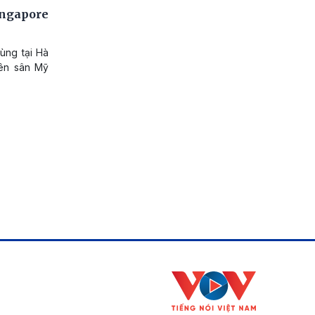
ingapore
ùng tại Hà
rên sân Mỹ