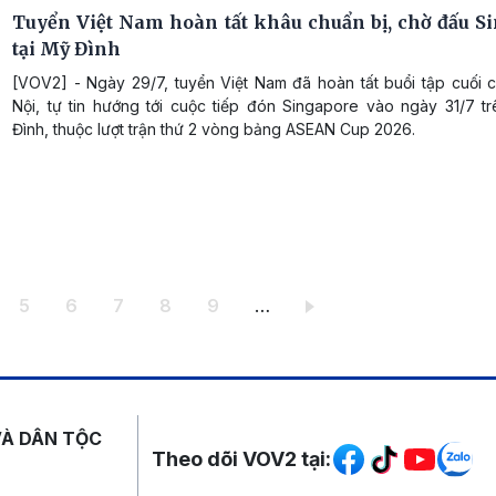
Tuyển Việt Nam hoàn tất khâu chuẩn bị, chờ đấu S
tại Mỹ Đình
[VOV2] - Ngày 29/7, tuyển Việt Nam đã hoàn tất buổi tập cuối c
Nội, tự tin hướng tới cuộc tiếp đón Singapore vào ngày 31/7 t
Đình, thuộc lượt trận thứ 2 vòng bảng ASEAN Cup 2026.
ang
Trang
Trang
Trang
Trang
Trang
5
6
7
8
9
…
Mạng xã hội
VÀ DÂN TỘC
Theo dõi VOV2 tại: