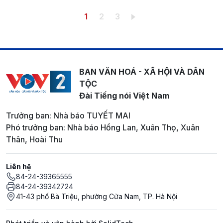
Pagination
Trang hiện thời
Trang
Trang
1
2
3
BAN VĂN HOÁ - XÃ HỘI VÀ DÂN
TỘC
Đài Tiếng nói Việt Nam
Trưởng ban: Nhà báo TUYẾT MAI
Phó trưởng ban: Nhà báo Hồng Lan, Xuân Thọ, Xuân
Thân, Hoài Thu
Liên hệ
84-24-39365555
84-24-39342724
41-43 phố Bà Triệu, phường Cửa Nam, TP. Hà Nội