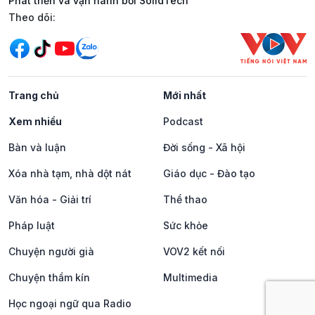
Phát triển và vận hành bởi SolidTech
Mạng xã hội
Theo dõi:
Trang chủ
Mới nhất
Xem nhiều
Podcast
Bàn và luận
Đời sống - Xã hội
Xóa nhà tạm, nhà dột nát
Giáo dục - Đào tạo
Văn hóa - Giải trí
Thể thao
Pháp luật
Sức khỏe
Chuyện người già
VOV2 kết nối
Chuyện thầm kín
Multimedia
Học ngoại ngữ qua Radio