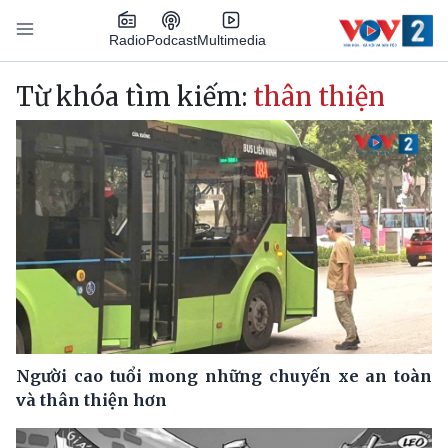
Nhảy đến nội dung
Podcast
Radio
Multimedia
Main navigation
Từ khóa tìm kiếm:
thân thiện
Người cao tuổi mong những chuyến xe an toàn
và thân thiện hơn