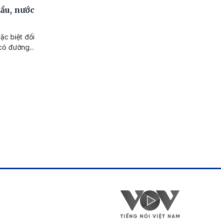
dầu, nước
ặc biệt đối
có đường...