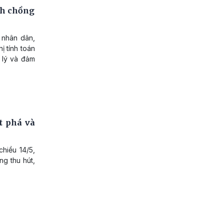
nh chồng
 nhân dân,
ị tính toán
 lý và đảm
t phá và
hiều 14/5,
ng thu hút,