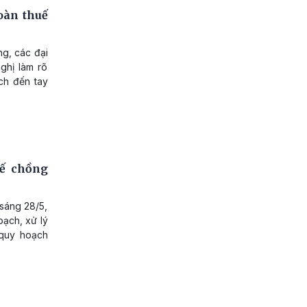
oàn thuế
ng, các đại
ghị làm rõ
ch đến tay
hế chồng
sáng 28/5,
oạch, xử lý
“quy hoạch