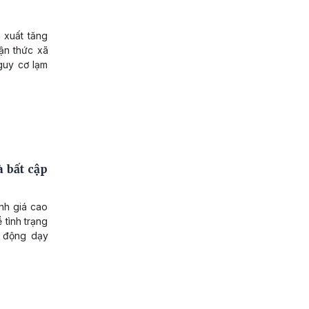
 xuất tăng
ận thức xã
guy cơ lạm
 bất cập
ánh giá cao
 tình trạng
t động dạy