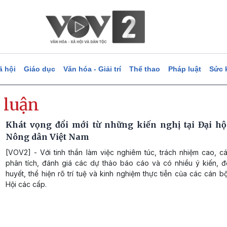
ã hội
Giáo dục
Văn hóa - Giải trí
Thể thao
Pháp luật
Sức 
 luận
Khát vọng đổi mới từ những kiến nghị tại Đại hộ
Nông dân Việt Nam
[VOV2] - Với tinh thần làm việc nghiêm túc, trách nhiệm cao, c
phân tích, đánh giá các dự thảo báo cáo và có nhiều ý kiến, đ
huyết, thể hiện rõ trí tuệ và kinh nghiệm thực tiễn của các cán b
Hội các cấp.