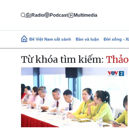
Nhảy đến nội dung
Radio
Podcast
Multimedia
Main navigation
Để Việt Nam cất cánh
Bàn và luận
Đời sống - X
Từ khóa tìm kiếm:
Thảo