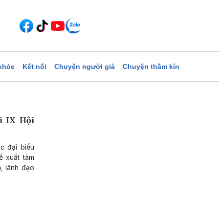
khỏe
Kết nối
Chuyện người già
Chuyện thầm kín
i IX Hội
ác đại biểu
ề xuất tâm
ộ, lãnh đạo