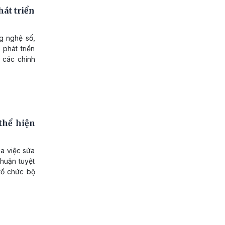
át triển
g nghệ số,
phát triển
n các chính
thể hiện
a việc sửa
huận tuyệt
tổ chức bộ