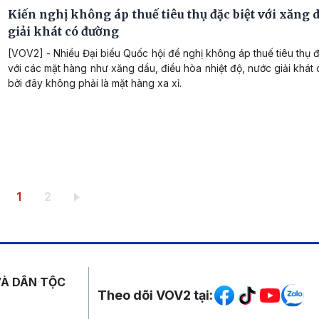
Kiến nghị không áp thuế tiêu thụ đặc biệt với xăng 
giải khát có đường
[VOV2] - Nhiều Đại biểu Quốc hội đề nghị không áp thuế tiêu thụ đ
với các mặt hàng như xăng dầu, điều hòa nhiệt độ, nước giải khát 
bởi đây không phải là mặt hàng xa xỉ.
Trang hiện thời
Trang
1
2
Mạng xã hội
VÀ DÂN TỘC
Theo dõi VOV2 tại: