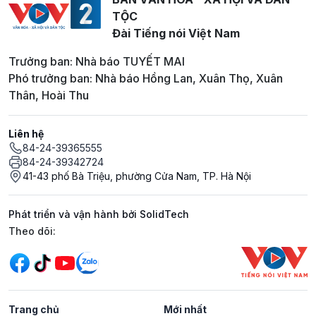
TỘC
Đài Tiếng nói Việt Nam
Trưởng ban: Nhà báo TUYẾT MAI
Phó trưởng ban: Nhà báo Hồng Lan, Xuân Thọ, Xuân
Thân, Hoài Thu
Liên hệ
84-24-39365555
84-24-39342724
41-43 phố Bà Triệu, phường Cửa Nam, TP. Hà Nội
Phát triển và vận hành bởi SolidTech
Mạng xã hội
Theo dõi:
Trang chủ
Mới nhất