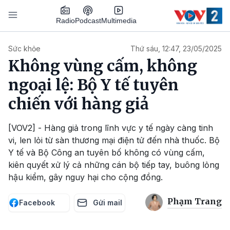
Nhảy đến nội dung
Podcast
Radio
Multimedia
Main navigation
Sức khỏe
Thứ sáu, 12:47, 23/05/2025
Không vùng cấm, không
ngoại lệ: Bộ Y tế tuyên
chiến với hàng giả
[VOV2] - Hàng giả trong lĩnh vực y tế ngày càng tinh
vi, len lỏi từ sàn thương mại điện tử đến nhà thuốc. Bộ
Y tế và Bộ Công an tuyên bố không có vùng cấm,
kiên quyết xử lý cả những cán bộ tiếp tay, buông lỏng
hậu kiểm, gây nguy hại cho cộng đồng.
Phạm Trang
Facebook
Gửi mail