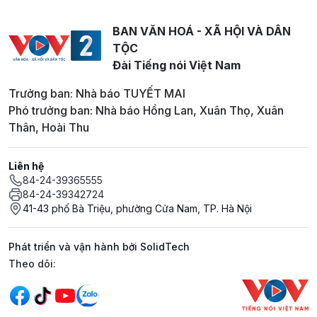
BAN VĂN HOÁ - XÃ HỘI VÀ DÂN
TỘC
Đài Tiếng nói Việt Nam
Trưởng ban: Nhà báo TUYẾT MAI
Phó trưởng ban: Nhà báo Hồng Lan, Xuân Thọ, Xuân
Thân, Hoài Thu
Liên hệ
84-24-39365555
84-24-39342724
41-43 phố Bà Triệu, phường Cửa Nam, TP. Hà Nội
Phát triển và vận hành bởi SolidTech
Mạng xã hội
Theo dõi: