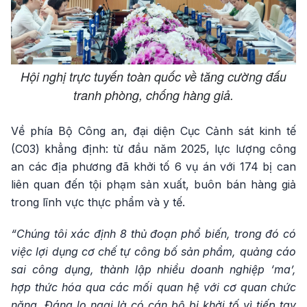
Hội nghị trực tuyến toàn quốc về tăng cường đấu
tranh phòng, chống hàng giả.
Về phía Bộ Công an, đại diện Cục Cảnh sát kinh tế
(C03) khẳng định: từ đầu năm 2025, lực lượng công
an các địa phương đã khởi tố 6 vụ án với 174 bị can
liên quan đến tội phạm sản xuất, buôn bán hàng giả
trong lĩnh vực thực phẩm và y tế.
“Chúng tôi xác định 8 thủ đoạn phổ biến, trong đó có
việc lợi dụng cơ chế tự công bố sản phẩm, quảng cáo
sai công dụng, thành lập nhiều doanh nghiệp ‘ma’,
hợp thức hóa qua các mối quan hệ với cơ quan chức
năng. Đáng lo ngại là có cán bộ bị khởi tố vì tiếp tay