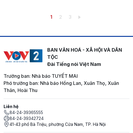
Pagination
Trang hiện thời
Trang
Trang
1
2
3
BAN VĂN HOÁ - XÃ HỘI VÀ DÂN
TỘC
Đài Tiếng nói Việt Nam
Trưởng ban: Nhà báo TUYẾT MAI
Phó trưởng ban: Nhà báo Hồng Lan, Xuân Thọ, Xuân
Thân, Hoài Thu
Liên hệ
84-24-39365555
84-24-39342724
41-43 phố Bà Triệu, phường Cửa Nam, TP. Hà Nội