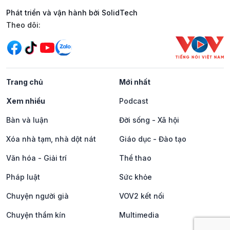
Phát triển và vận hành bởi SolidTech
Mạng xã hội
Theo dõi:
Trang chủ
Mới nhất
Xem nhiều
Podcast
Bàn và luận
Đời sống - Xã hội
Xóa nhà tạm, nhà dột nát
Giáo dục - Đào tạo
Văn hóa - Giải trí
Thể thao
Pháp luật
Sức khỏe
Chuyện người già
VOV2 kết nối
Chuyện thầm kín
Multimedia