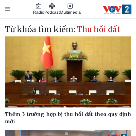
Nhảy đến nội dung
Podcast
Radio
Multimedia
Main navigation
Từ khóa tìm kiếm:
Thu hồi đất
Thêm 3 trường hợp bị thu hồi đất theo quy định
mới