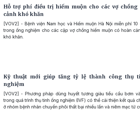
Hỗ trợ phí điều trị hiếm muộn cho các vợ chồng
cảnh khó khăn
[VOV2] - Bệnh viện Nam học và Hiếm muộn Hà Nội miễn phí 10 c
trong ống nghiệm cho các cặp vợ chồng hiếm muộn có hoàn cản
khó khăn.
Kỹ thuật mới giúp tăng tỷ lệ thành công thụ 
nghiệm
[VOV2] - Phương pháp dùng huyết tương giàu tiểu cầu bơm v
trong quá trình thụ tinh ống nghiệm (IVF) có thể cải thiện kết quả 
ở nhóm bệnh nhân chuyển phôi thất bại nhiều lần và niêm mạc tử 