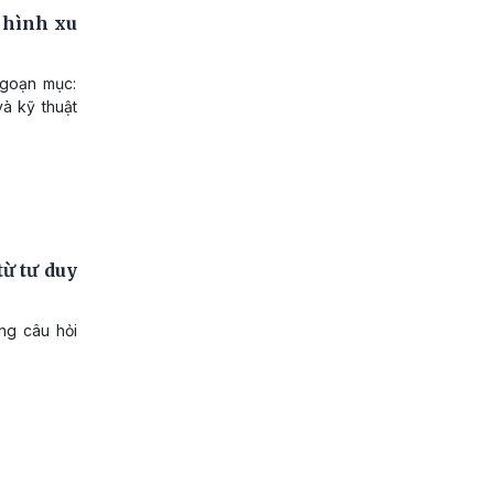
 hình xu
ngoạn mục:
và kỹ thuật
ừ tư duy
ng câu hỏi