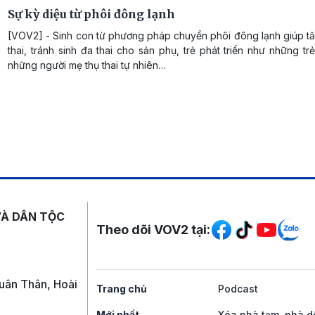
Sự kỳ diệu từ phôi đông lạnh
[VOV2] - Sinh con từ phương pháp chuyển phôi đông lạnh giúp tă
thai, tránh sinh đa thai cho sản phụ, trẻ phát triển như những trẻ
những người mẹ thụ thai tự nhiên…
Mạng xã hội
VÀ DÂN TỘC
Theo dõi VOV2 tại:
uân Thân, Hoài
Trang chủ
Podcast
Mới nhất
Xóa nhà tạm, nhà d