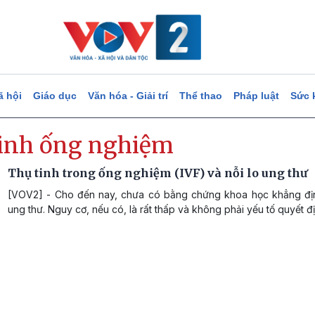
ã hội
Giáo dục
Văn hóa - Giải trí
Thể thao
Pháp luật
Sức 
tinh ống nghiệm
Thụ tinh trong ống nghiệm (IVF) và nỗi lo ung thư
[VOV2] - Cho đến nay, chưa có bằng chứng khoa học khẳng đị
ung thư. Nguy cơ, nếu có, là rất thấp và không phải yếu tố quyết đị