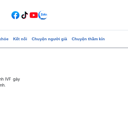
khỏe
Kết nối
Chuyện người già
Chuyện thầm kín
nh IVF gây
nh.