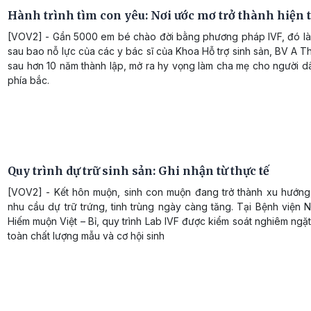
Hành trình tìm con yêu: Nơi ước mơ trở thành hiện 
[VOV2] - Gần 5000 em bé chào đời bằng phương pháp IVF, đó là
sau bao nỗ lực của các y bác sĩ của Khoa Hỗ trợ sinh sản, BV A 
sau hơn 10 năm thành lập, mở ra hy vọng làm cha mẹ cho người d
phía bắc.
Quy trình dự trữ sinh sản: Ghi nhận từ thực tế
[VOV2] - Kết hôn muộn, sinh con muộn đang trở thành xu hướng
nhu cầu dự trữ trứng, tinh trùng ngày càng tăng. Tại Bệnh viện
Hiếm muộn Việt – Bỉ, quy trình Lab IVF được kiểm soát nghiêm ng
toàn chất lượng mẫu và cơ hội sinh