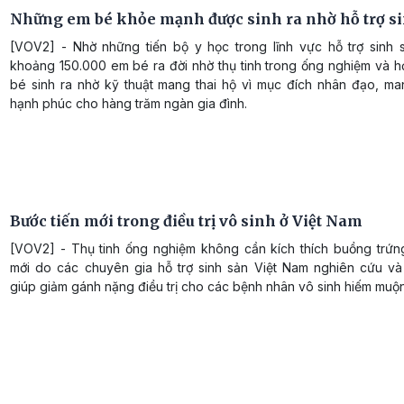
Những em bé khỏe mạnh được sinh ra nhờ hỗ trợ s
[VOV2] - Nhờ những tiến bộ y học trong lĩnh vực hỗ trợ sinh 
khoảng 150.000 em bé ra đời nhờ thụ tinh trong ống nghiệm và 
bé sinh ra nhờ kỹ thuật mang thai hộ vì mục đích nhân đạo, man
hạnh phúc cho hàng trăm ngàn gia đình.
Bước tiến mới trong điều trị vô sinh ở Việt Nam
[VOV2] - Thụ tinh ống nghiệm không cần kích thích buồng trứn
mới do các chuyên gia hỗ trợ sinh sản Việt Nam nghiên cứu và t
giúp giảm gánh nặng điều trị cho các bệnh nhân vô sinh hiếm muộn