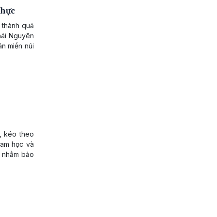
thực
 thành quả
Thái Nguyên
ân miền núi
, kéo theo
 Nam học và
ặt nhằm bảo