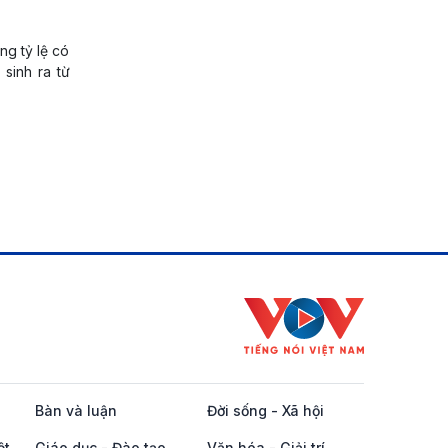
ng tỷ lệ có
 sinh ra từ
Bàn và luận
Đời sống - Xã hội
ột
Giáo dục - Đào tạo
Văn hóa - Giải trí