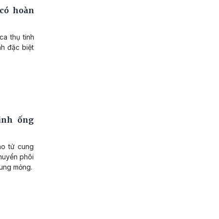
 có hoàn
a thụ tinh
h đặc biệt
tinh ống
ào tử cung
chuyển phôi
cung mỏng.