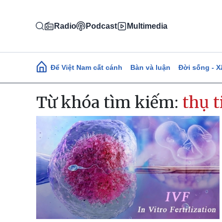
Nhảy đến nội dung
Radio
Podcast
Multimedia
Main navigation
Để Việt Nam cất cánh
Bàn và luận
Đời sống - X
Từ khóa tìm kiếm:
thụ 