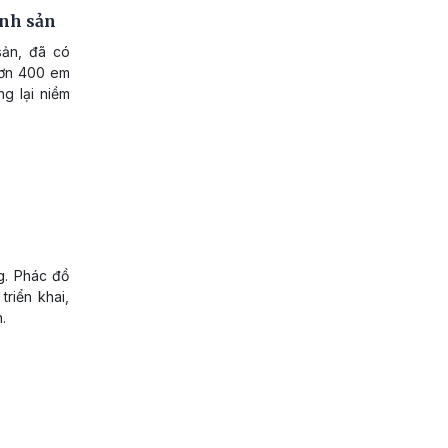
inh sản
sản, đã có
hơn 400 em
g lại niềm
g. Phác đồ
riển khai,
.