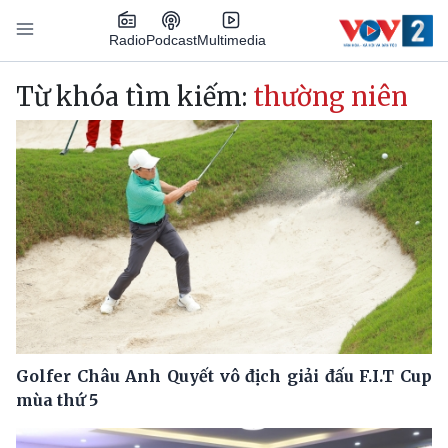
Nhảy đến nội dung
Podcast
Radio
Multimedia
Main navigation
Từ khóa tìm kiếm:
thường niên
Golfer Châu Anh Quyết vô địch giải đấu F.I.T Cup
mùa thứ 5