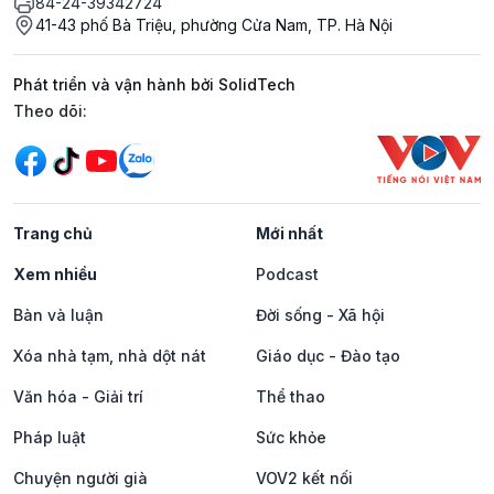
84-24-39342724
41-43 phố Bà Triệu, phường Cửa Nam, TP. Hà Nội
Phát triển và vận hành bởi SolidTech
Mạng xã hội
Theo dõi:
Trang chủ
Mới nhất
Xem nhiều
Podcast
Bàn và luận
Đời sống - Xã hội
Xóa nhà tạm, nhà dột nát
Giáo dục - Đào tạo
Văn hóa - Giải trí
Thể thao
Pháp luật
Sức khỏe
Chuyện người già
VOV2 kết nối