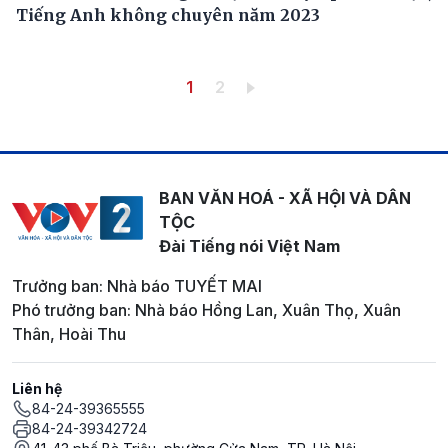
Tiếng Anh không chuyên năm 2023
Pagination
Trang hiện thời
Trang
1
2
BAN VĂN HOÁ - XÃ HỘI VÀ DÂN
TỘC
Đài Tiếng nói Việt Nam
Trưởng ban: Nhà báo TUYẾT MAI
Phó trưởng ban: Nhà báo Hồng Lan, Xuân Thọ, Xuân
Thân, Hoài Thu
Liên hệ
84-24-39365555
84-24-39342724