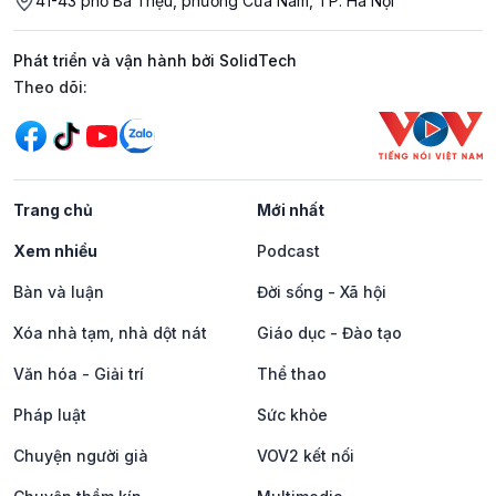
41-43 phố Bà Triệu, phường Cửa Nam, TP. Hà Nội
Phát triển và vận hành bởi SolidTech
Mạng xã hội
Theo dõi:
Trang chủ
Mới nhất
Xem nhiều
Podcast
Bàn và luận
Đời sống - Xã hội
Xóa nhà tạm, nhà dột nát
Giáo dục - Đào tạo
Văn hóa - Giải trí
Thể thao
Pháp luật
Sức khỏe
Chuyện người già
VOV2 kết nối