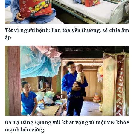
Tết vì người bệnh: Lan tỏa yêu thương, sẻ chia ấm
áp
BS Tạ Đăng Quang với khát vọng vì một VN khỏe
mạnh bền vững