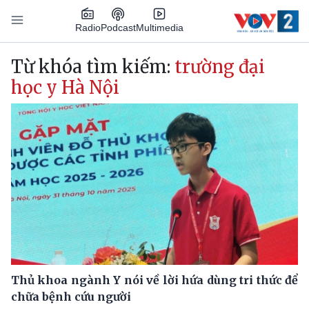
Nhảy đến nội dung
Podcast
Radio
Multimedia
Main navigation
Từ khóa tìm kiếm:
trường đại
học y Hà Nội
Thủ khoa ngành Y nói về lời hứa dùng tri thức để
chữa bệnh cứu người