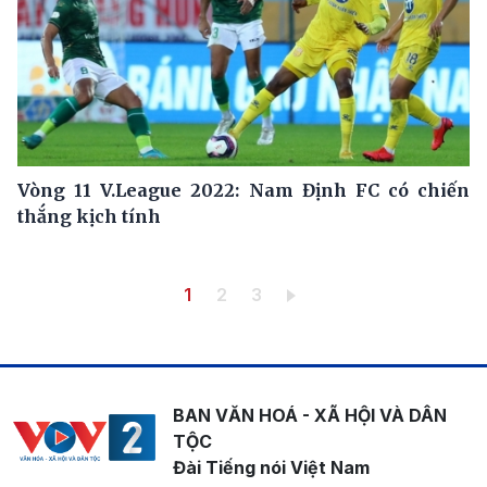
Vòng 11 V.League 2022: Nam Định FC có chiến
thắng kịch tính
Pagination
Trang hiện thời
Trang
Trang
1
2
3
BAN VĂN HOÁ - XÃ HỘI VÀ DÂN
TỘC
Đài Tiếng nói Việt Nam