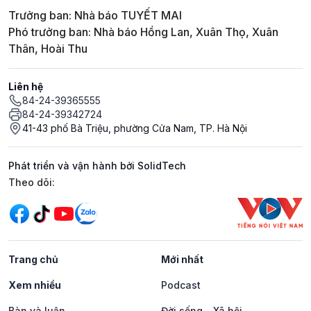
Trưởng ban: Nhà báo TUYẾT MAI
Phó trưởng ban: Nhà báo Hồng Lan, Xuân Thọ, Xuân
Thân, Hoài Thu
Liên hệ
84-24-39365555
84-24-39342724
41-43 phố Bà Triệu, phường Cửa Nam, TP. Hà Nội
Phát triển và vận hành bởi SolidTech
Mạng xã hội
Theo dõi:
Trang chủ
Mới nhất
Xem nhiều
Podcast
Bàn và luận
Đời sống - Xã hội