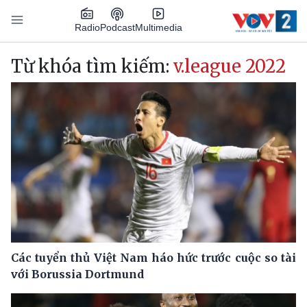
Nhảy đến nội dung
Podcast
Radio
Multimedia
Main navigation
Từ khóa tìm kiếm:
v.league 2022
Các tuyển thủ Việt Nam háo hức trước cuộc so tài
với Borussia Dortmund