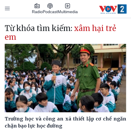
Nhảy đến nội dung
Podcast
Radio
Multimedia
Main navigation
Từ khóa tìm kiếm:
xâm hại trẻ
em
Trường học và công an xã thiết lập cơ chế ngăn
chặn bạo lực học đường