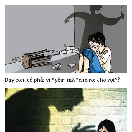
Dạy con, có phải vì “yêu” mà “cho roi cho vọt”?