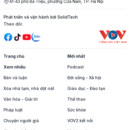
41-43 phố Bà Triệu, phường Cửa Nam, TP. Hà Nội
Phát triển và vận hành bởi SolidTech
Mạng xã hội
Theo dõi:
Trang chủ
Mới nhất
Xem nhiều
Podcast
Bàn và luận
Đời sống - Xã hội
Xóa nhà tạm, nhà dột nát
Giáo dục - Đào tạo
Văn hóa - Giải trí
Thể thao
Pháp luật
Sức khỏe
Chuyện người già
VOV2 kết nối