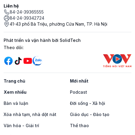
Liên hệ
84-24-39365555
84-24-39342724
41-43 phố Bà Triệu, phường Cửa Nam, TP. Hà Nội
Phát triển và vận hành bởi SolidTech
Mạng xã hội
Theo dõi:
Trang chủ
Mới nhất
Xem nhiều
Podcast
Bàn và luận
Đời sống - Xã hội
Xóa nhà tạm, nhà dột nát
Giáo dục - Đào tạo
Văn hóa - Giải trí
Thể thao