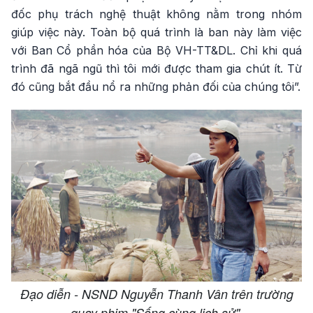
đốc phụ trách nghệ thuật không nằm trong nhóm
giúp việc này. Toàn bộ quá trình là ban này làm việc
với Ban Cổ phần hóa của Bộ VH-TT&DL. Chỉ khi quá
trình đã ngã ngũ thì tôi mới được tham gia chút ít. Từ
đó cũng bắt đầu nổ ra những phản đối của chúng tôi”.
Đạo diễn - NSND Nguyễn Thanh Vân trên trường
quay phim "Sống cùng lịch sử".