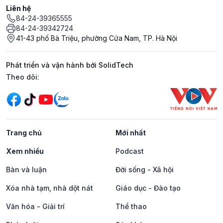
Liên hệ
84-24-39365555
84-24-39342724
41-43 phố Bà Triệu, phường Cửa Nam, TP. Hà Nội
Phát triển và vận hành bởi SolidTech
Mạng xã hội
Theo dõi:
Trang chủ
Mới nhất
Xem nhiều
Podcast
Bàn và luận
Đời sống - Xã hội
Xóa nhà tạm, nhà dột nát
Giáo dục - Đào tạo
Văn hóa - Giải trí
Thể thao