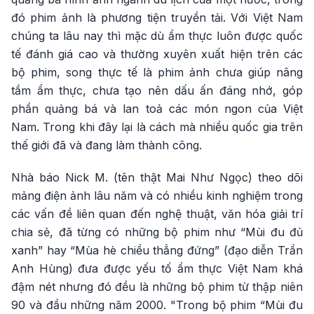
đó phim ảnh là phương tiện truyền tải. Với Việt Nam
chúng ta lâu nay thì mặc dù ẩm thực luôn được quốc
tế đánh giá cao và thường xuyên xuất hiện trên các
bộ phim, song thực tế là phim ảnh chưa giúp nâng
tầm ẩm thực, chưa tạo nên dấu ấn đáng nhớ, góp
phần quảng bá và lan toả các món ngon của Việt
Nam. Trong khi đây lại là cách mà nhiều quốc gia trên
thế giới đã và đang làm thành công.
Nhà báo Nick M. (tên thật Mai Như Ngọc) theo dõi
mảng điện ảnh lâu năm và có nhiều kinh nghiệm trong
các vấn đề liên quan đến nghệ thuật, văn hóa giải trí
chia sẻ, đã từng có những bộ phim như “Mùi đu đủ
xanh” hay “Mùa hè chiều thẳng đứng” (đạo diễn Trần
Anh Hùng) đưa được yếu tố ẩm thực Việt Nam khá
đậm nét nhưng đó đều là những bộ phim từ thập niên
90 và đầu những năm 2000. "Trong bộ phim “Mùi đu