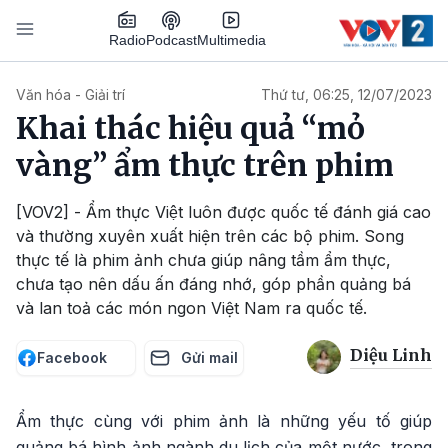
Nhảy đến nội dung
Podcast
Radio
Multimedia
Main navigation
Văn hóa - Giải trí
Thứ tư, 06:25, 12/07/2023
Khai thác hiệu quả “mỏ
vàng” ẩm thực trên phim
[VOV2] - Ẩm thực Việt luôn được quốc tế đánh giá cao
và thường xuyên xuất hiện trên các bộ phim. Song
thực tế là phim ảnh chưa giúp nâng tầm ẩm thực,
chưa tạo nên dấu ấn đáng nhớ, góp phần quảng bá
và lan toả các món ngon Việt Nam ra quốc tế.
Diệu Linh
Facebook
Gửi mail
Ẩm thực cùng với phim ảnh là những yếu tố giúp
quảng bá hình ảnh ngành du lịch của một nước, trong