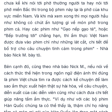
chưa kể khi nói tới phở thường người ta hay nói tới
phở miền Bắc thì trong bộ phim này lại là phở của khu
vực miền Nam. Và khi mà xem xong thì mọi người hầu
như không có chút ấn tượng gì về món phở trong
phim cả. Hay các phim như "Gạo nếp gạo tẻ", hoặc
“Bếp trưởng tới” chẳng hạn, thì ẩm thực Việt Nam
được đưa vào phim chỉ như những lát cắt, chi tiết để
bổ trợ cho câu chuyện tình cảm trong phim" - Nhà
báo Nick M. bày tỏ.
Bên cạnh đó, cũng theo nhà báo Nick M., nếu nói về
cách thức thể hiện trong ngôn ngữ điện ảnh thì đúng
là phim Việt chưa tìm ra được cách kể chuyện để làm
sao ẩm thực xuất hiện thật sự hài hòa, về câu chuyện,
diễn xuất của các diễn viên cũng như cách đưa chi tiết
giúp nâng tầm ẩm thực. "Ví dụ như với các bộ phim
Hàn Quốc chúng ta có thể thấy là, thậm chí họ nâng