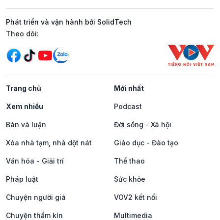
Phát triển và vận hành bởi SolidTech
Mạng xã hội
Theo dõi:
Trang chủ
Mới nhất
Xem nhiều
Podcast
Bàn và luận
Đời sống - Xã hội
Xóa nhà tạm, nhà dột nát
Giáo dục - Đào tạo
Văn hóa - Giải trí
Thể thao
Pháp luật
Sức khỏe
Chuyện người già
VOV2 kết nối
Chuyện thầm kín
Multimedia