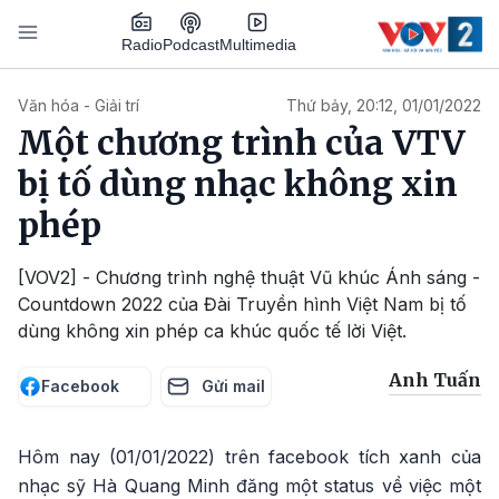
Nhảy đến nội dung
Podcast
Radio
Multimedia
Main navigation
Văn hóa - Giải trí
Thứ bảy, 20:12, 01/01/2022
Một chương trình của VTV
bị tố dùng nhạc không xin
phép
[VOV2] - Chương trình nghệ thuật Vũ khúc Ánh sáng -
Countdown 2022 của Đài Truyền hình Việt Nam bị tố
dùng không xin phép ca khúc quốc tế lời Việt.
Anh Tuấn
Facebook
Gửi mail
Hôm nay (01/01/2022) trên facebook tích xanh của
nhạc sỹ Hà Quang Minh đăng một status về việc một