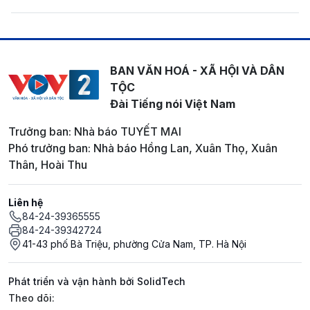
BAN VĂN HOÁ - XÃ HỘI VÀ DÂN
TỘC
Đài Tiếng nói Việt Nam
Trưởng ban: Nhà báo TUYẾT MAI
Phó trưởng ban: Nhà báo Hồng Lan, Xuân Thọ, Xuân
Thân, Hoài Thu
Liên hệ
84-24-39365555
84-24-39342724
41-43 phố Bà Triệu, phường Cửa Nam, TP. Hà Nội
Phát triển và vận hành bởi SolidTech
Mạng xã hội
Theo dõi: