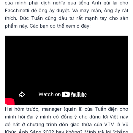
của mình phải dịch nghĩa qua tiếng Anh gửi lại cho
Facchinetti để ông ấy duyệt. Và may mắn, ông ấy rất
thích. Đức Tuấn cũng đầu tư rất mạnh tay cho sản
phẩm này. Các bạn có thể xem ở đây:
Hai hôm trước, manager (quản lí) của Tuấn điện cho
mình hỏi đại ý mình có đồng ý cho dùng lời Việt này
để hát ở chương trình đón giao thừa của VTV là Vũ
Khúc Ánh Sáng 2022 hay không? Mình trả lời “chẳng