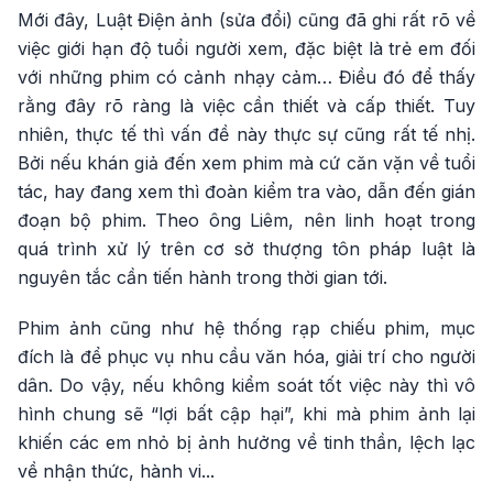
Mới đây, Luật Điện ảnh (sửa đổi) cũng đã ghi rất rõ về
việc giới hạn độ tuổi người xem, đặc biệt là trẻ em đối
với những phim có cảnh nhạy cảm… Điều đó để thấy
rằng đây rõ ràng là việc cần thiết và cấp thiết. Tuy
nhiên, thực tế thì vấn đề này thực sự cũng rất tế nhị.
Bởi nếu khán giả đến xem phim mà cứ căn vặn về tuổi
tác, hay đang xem thì đoàn kiểm tra vào, dẫn đến gián
đoạn bộ phim. Theo ông Liêm, nên linh hoạt trong
quá trình xử lý trên cơ sở thượng tôn pháp luật là
nguyên tắc cần tiến hành trong thời gian tới.
Phim ảnh cũng như hệ thống rạp chiếu phim, mục
đích là để phục vụ nhu cầu văn hóa, giải trí cho người
dân. Do vậy, nếu không kiểm soát tốt việc này thì vô
hình chung sẽ “lợi bất cập hại”, khi mà phim ảnh lại
khiến các em nhỏ bị ảnh hưởng về tinh thần, lệch lạc
về nhận thức, hành vi...