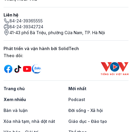
Liên hệ
84-24-39365555
84-24-39342724
41-43 phố Bà Triệu, phường Cửa Nam, TP. Hà Nội
Phát triển và vận hành bởi SolidTech
Mạng xã hội
Theo dõi:
Trang chủ
Mới nhất
Xem nhiều
Podcast
Bàn và luận
Đời sống - Xã hội
Xóa nhà tạm, nhà dột nát
Giáo dục - Đào tạo