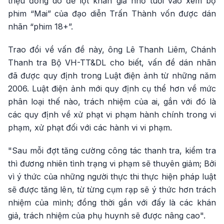
triệu đồng do để lọt khán giả nhỏ tuổi vào xem bộ
phim “Mai” của đạo diễn Trấn Thành vốn được dán
nhãn “phim 18+”.
Trao đổi về vấn đề này, ông Lê Thanh Liêm, Chánh
Thanh tra Bộ VH-TT&DL cho biết, vấn đề dán nhãn
đã được quy định trong Luật điện ảnh từ những năm
2006. Luật điện ảnh mới quy định cụ thể hơn về mức
phân loại thế nào, trách nhiệm của ai, gắn với đó là
các quy định về xử phạt vi phạm hành chính trong vi
phạm, xử phạt đối với các hành vi vi phạm.
"Sau mỗi đợt tăng cường công tác thanh tra, kiểm tra
thì đương nhiên tình trạng vi phạm sẽ thuyên giảm; Bởi
vì ý thức của những người thực thi thực hiện pháp luật
sẽ được tăng lên, từ từng cụm rạp sẽ ý thức hơn trách
nhiệm của mình; đồng thời gắn với đấy là các khán
giả, trách nhiệm của phụ huynh sẽ được nâng cao".