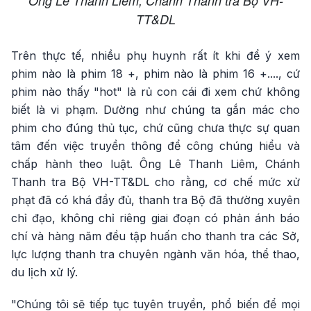
Ông Lê Thanh Liêm, Chánh Thanh tra Bộ VH-
TT&DL
Trên thực tế, nhiều phụ huynh rất ít khi để ý xem
phim nào là phim 18 +, phim nào là phim 16 +...., cứ
phim nào thấy "hot" là rủ con cái đi xem chứ không
biết là vi phạm. Dường như chúng ta gắn mác cho
phim cho đúng thủ tục, chứ cũng chưa thực sự quan
tâm đến việc truyền thông để công chúng hiểu và
chấp hành theo luật. Ông Lê Thanh Liêm, Chánh
Thanh tra Bộ VH-TT&DL cho rằng, cơ chế mức xử
phạt đã có khá đầy đủ, thanh tra Bộ đã thường xuyên
chỉ đạo, không chỉ riêng giai đoạn có phản ánh báo
chí và hàng năm đều tập huấn cho thanh tra các Sở,
lực lượng thanh tra chuyên ngành văn hóa, thể thao,
du lịch xử lý.
"Chúng tôi sẽ tiếp tục tuyên truyền, phổ biến để mọi