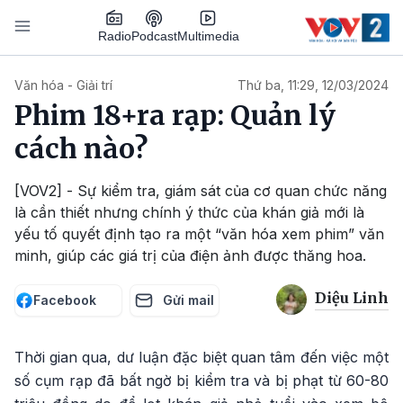
Nhảy đến nội dung
Podcast
Radio
Multimedia
Main navigation
Văn hóa - Giải trí
Thứ ba, 11:29, 12/03/2024
Phim 18+ra rạp: Quản lý
cách nào?
[VOV2] - Sự kiểm tra, giám sát của cơ quan chức năng
là cần thiết nhưng chính ý thức của khán giả mới là
yếu tố quyết định tạo ra một “văn hóa xem phim” văn
minh, giúp các giá trị của điện ảnh được thăng hoa.
Diệu Linh
Facebook
Gửi mail
Thời gian qua, dư luận đặc biệt quan tâm đến việc một
số cụm rạp đã bất ngờ bị kiểm tra và bị phạt từ 60-80