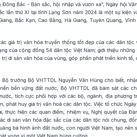
 Đông Bắc - Bản sắc, hội nhập và vươn xa”, Ngày hội Văn
c lần thứ XI tại tỉnh Lạng Sơn năm 2024 là một sự kiện v
 Giang, Bắc Kạn, Cao Bằng, Hà Giang, Tuyên Quang, Vĩn
ác giá trị văn hóa truyền thống tốt đẹp của các dân tộ
ạng của cộng đồng 54 dân tộc Việt Nam; giới thiệu những 
á trị di sản văn hóa của vùng, góp phần phát triển kinh tế,
c, Bộ trưởng Bộ VHTTDL Nguyễn Văn Hùng cho biết, nhận
 triển bền vững đất nước, Bộ VHTTDL đã bám sát các ch
nước, tích cực phối hợp với các bộ, ngành, địa phương tr
, phát huy giá trị văn hoá các dân tộc. Việc tổ chức Ngày
hai, thực hiện các quan điểm, nhiệm vụ, Nghị quyết của Đả
các di sản văn hóa đặc sắc của các dân tộc nói chung, đ
quảng bá hình ảnh đất nước, con người Việt Nam, tạo nên 
hát vọng vì một Việt Nam hùng cường.