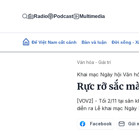
Nhảy đến nội dung
Radio
Podcast
Multimedia
Main navigation
Để Việt Nam cất cánh
Bàn và luận
Đời sống - X
Văn hóa - Giải trí
Khai mạc Ngày hội Văn hó
Rực rỡ sắc m
[VOV2] - Tối 2/11 tại sâ
diễn ra Lễ khai mạc Ngày 
Facebook
Gửi 