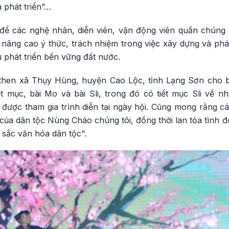
 phát triển”…
p để các nghệ nhân, diễn viên, vận động viên quần chúng 
, nâng cao ý thức, trách nhiệm trong việc xây dựng và phá
 phát triển bền vững đất nước.
then xã Thụy Hùng, huyện Cao Lộc, tỉnh Lạng Sơn cho b
ết mục, bài Mo và bài Sli, trong đó có tiết mục Sli về n
i được tham gia trình diễn tại ngày hội. Cũng mong rằng c
 của dân tộc Nùng Cháo chúng tôi, đồng thời lan tỏa tình đ
 sắc văn hóa dân tộc".