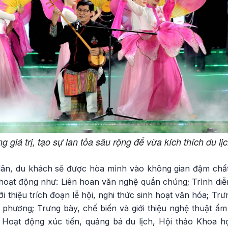
giá trị, tạo sự lan tỏa sâu rộng để vừa kích thích du lịch
 dân, du khách sẽ được hòa mình vào không gian đậm chấ
 hoạt động như: Liên hoan văn nghệ quần chúng; Trình diễ
iới thiệu trích đoạn lễ hội, nghi thức sinh hoạt văn hóa; Trư
 phương; Trưng bày, chế biến và giới thiệu nghệ thuật ẩm
; Hoạt động xúc tiến, quảng bá du lịch, Hội thảo Khoa 