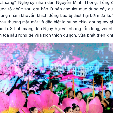
oả sáng”. Nghệ sỹ nhân dân Nguyễn Minh Thông, Tổng đ
ược tổ chức sau đợt bão lũ nên các tiết mục được xây 
 và cũng nhằm khuyến khích đồng bào bị thiệt hại bởi mưa lũ
 đau thương mất mát và đặc biệt là sự sẻ chia, chung tay
o lũ. 8 tỉnh mang đến Ngày hội với những tấm lòng, với n
an tỏa sâu rộng để vừa kích thích du lịch, vừa phát triển kinh