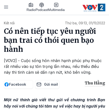
Nhảy đến nội dung
Podcast
Radio
Multimedia
Main navigation
Kết nối
Thứ ba, 09:13, 01/11/2022
Có nên tiếp tục yêu người
bạn trai có thói quen bạo
hành
[VOV2] - Cuộc sống hôn nhân hạnh phúc phụ thuộc
rất nhiều vào sự tôn trọng lẫn nhau, nếu thiếu điều
này thì tình cảm sẽ dần rạn nứt, khó bền vững.
Thu Hằng
Facebook
Gửi mail
Một nữ thính giả viết thư gửi về chương trình Bạn
hãy nói với chúng tôi tâm sự về việc hay bị người yêu