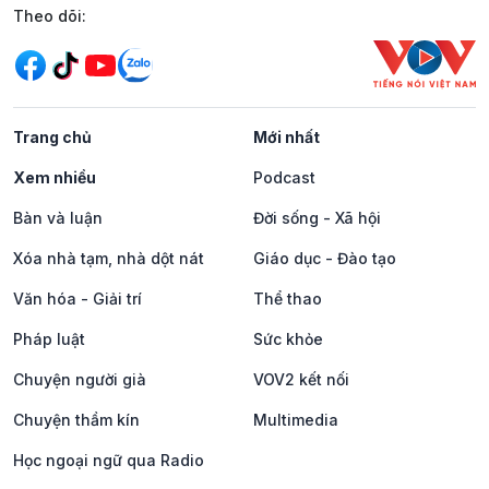
Mạng xã hội
Theo dõi:
Trang chủ
Mới nhất
Xem nhiều
Podcast
Bàn và luận
Đời sống - Xã hội
Xóa nhà tạm, nhà dột nát
Giáo dục - Đào tạo
Văn hóa - Giải trí
Thể thao
Pháp luật
Sức khỏe
Chuyện người già
VOV2 kết nối
Chuyện thầm kín
Multimedia
Học ngoại ngữ qua Radio