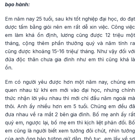
bạo hành:
Em năm nay 25 tuổi, sau khi tốt nghiệp đại học, do đạt
dược tấm bằng giỏi nên em rất dễ xin việc. Công việc
em làm khá ổn định, lương cũng được 12 triệu một
tháng, cộng thêm phần thưởng quý và năm tính ra
cũng được khoảng 15-16 triệu/ tháng. Như vậy đối với
đứa độc thân chưa gia đình như em thì cũng khá là
ổn.
Em có người yêu được hơn một năm nay, chúng em
quen nhau từ khi em mới vào đại học, nhưng chính
thức nhận lời yêu nhau thì mới chỉ đầu năm ngoái mà
thôi. Anh ấy nhiều hơn em 5 tuổi. Chúng em đều đã
đưa nhau về ra mắt 2 bên gia đình. Bố mẹ anh ấy rất
quý em, ngược lại, bố mẹ em thì kịch liệt phản đối. Bố
em cũng là người biết xem tướng đôi chút, nhìn tướng
của anh ông bảo tướng giữ dằn, thô tục, em lấy về sợ