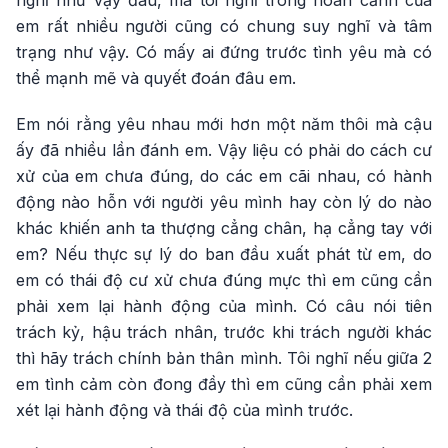
nghĩ như vậy đâu, mà tôi nghĩ trong hoàn cảnh của
em rất nhiều người cũng có chung suy nghĩ và tâm
trạng như vậy. Có mấy ai đứng trước tình yêu mà có
thể mạnh mẽ và quyết đoán đâu em.
Em nói rằng yêu nhau mới hơn một năm thôi mà cậu
ấy đã nhiều lần đánh em. Vậy liệu có phải do cách cư
xử của em chưa đúng, do các em cãi nhau, có hành
động nào hỗn với người yêu mình hay còn lý do nào
khác khiến anh ta thượng cẳng chân, hạ cẳng tay với
em? Nếu thực sự lý do ban đầu xuất phát từ em, do
em có thái độ cư xử chưa đúng mực thì em cũng cần
phải xem lại hành động của mình. Có câu nói tiên
trách kỷ, hậu trách nhân, trước khi trách người khác
thì hãy trách chính bản thân mình. Tôi nghĩ nếu giữa 2
em tình cảm còn đong đầy thì em cũng cần phải xem
xét lại hành động và thái độ của mình trước.