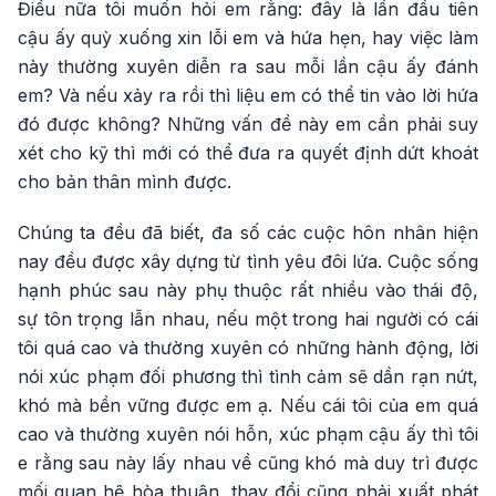
Điều nữa tôi muốn hỏi em rằng: đây là lần đầu tiên
cậu ấy quỳ xuống xin lỗi em và hứa hẹn, hay việc làm
này thường xuyên diễn ra sau mỗi lần cậu ấy đánh
em? Và nếu xảy ra rồi thì liệu em có thể tin vào lời hứa
đó được không? Những vấn đề này em cần phải suy
xét cho kỹ thì mới có thể đưa ra quyết định dứt khoát
cho bản thân mình được.
Chúng ta đều đã biết, đa số các cuộc hôn nhân hiện
nay đều được xây dựng từ tình yêu đôi lứa. Cuộc sống
hạnh phúc sau này phụ thuộc rất nhiều vào thái độ,
sự tôn trọng lẫn nhau, nếu một trong hai người có cái
tôi quá cao và thường xuyên có những hành động, lời
nói xúc phạm đối phương thì tình cảm sẽ dần rạn nứt,
khó mà bền vững được em ạ. Nếu cái tôi của em quá
cao và thường xuyên nói hỗn, xúc phạm cậu ấy thì tôi
e rằng sau này lấy nhau về cũng khó mà duy trì được
mối quan hệ hòa thuận, thay đổi cũng phải xuất phát