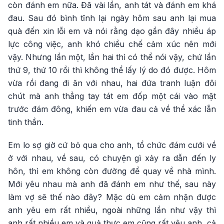
còn đánh em nữa. Đã vài lần, anh tát và đánh em khá
đau. Sau đó bình tĩnh lại ngày hôm sau anh lại mua
quà đến xin lỗi em và nói rằng dạo gần đây nhiều áp
lực công việc, anh khó chiều chế cảm xúc nên mới
vậy. Nhưng lần một, lần hai thì có thể nói vậy, chứ lần
thứ 9, thứ 10 rồi thì không thể lấy lý do đó được. Hôm
vừa rồi đang đi ăn với nhau, hai đứa tranh luận đôi
chút mà anh thẳng tay tát em đốp một cái vào mặt
trước đám đông, khiến em vừa đau cả về thể xác lẫn
tinh thần.
Em lo sợ giờ cứ bỏ qua cho anh, tổ chức đám cưới về
ở với nhau, về sau, có chuyện gì xảy ra dẫn đến ly
hôn, thì em không còn đường để quay về nhà mình.
Mới yêu nhau mà anh đã đánh em như thế, sau này
làm vợ sẽ thế nào đây? Mặc dù em cảm nhận được
anh yêu em rất nhiều, ngoài những lần như vậy thì
anh rất nhiều em và quả thực em cũng rất yêu anh, cả