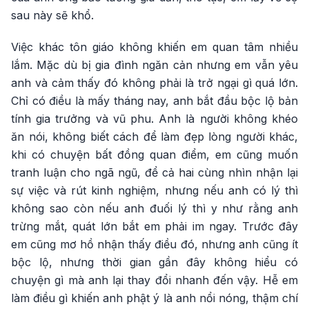
sau này sẽ khổ.
Việc khác tôn giáo không khiến em quan tâm nhiều
lắm. Mặc dù bị gia đình ngăn cản nhưng em vẫn yêu
anh và cảm thấy đó không phải là trở ngại gì quá lớn.
Chỉ có điều là mấy tháng nay, anh bắt đầu bộc lộ bản
tính gia trưởng và vũ phu. Anh là người không khéo
ăn nói, không biết cách để làm đẹp lòng người khác,
khi có chuyện bất đồng quan điểm, em cũng muốn
tranh luận cho ngã ngũ, để cả hai cùng nhìn nhận lại
sự việc và rút kinh nghiệm, nhưng nếu anh có lý thì
không sao còn nếu anh đuối lý thì y như rằng anh
trừng mắt, quát lớn bắt em phải im ngay. Trước đây
em cũng mơ hồ nhận thấy điều đó, nhưng anh cũng ít
bộc lộ, nhưng thời gian gần đây không hiểu có
chuyện gì mà anh lại thay đổi nhanh đến vậy. Hễ em
làm điều gì khiến anh phật ý là anh nổi nóng, thậm chí