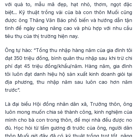
với quả to, mẫu mã đẹp, hạt nhỏ, thơm, ngọt đặc
biệt... Kỹ thuật trồng vải của bà con thôn Muối cũng
được ông Thăng Văn Báo phổ biến và hướng dẫn tận
tình để ngày càng nâng cao và phù hợp với nhu cầu
tiêu thụ của thị trường hiện nay.
Ông tự hào: “Tổng thu nhập hàng năm của gia đình tôi
đạt 350 triệu đồng, bình quân thu nhập sau khi trừ chi
phí đạt 45 triệu đồng/khẩu/năm. Hàng năm, gia đình
tôi luôn đạt danh hiệu hộ sản xuất kinh doanh giỏi tại
địa phương, thu nhập năm sau luôn cao hơn năm
trước”.
Là đại biểu Hội đồng nhân dân xã, Trưởng thôn, ông
luôn mong muốn chia sẻ thành công, kinh nghiệm của
mình cho bà con trong thôn, để mọi nhà đều được no
đủ. Học hỏi từ tấm gương đi trước của ông, người dân
thôn Muối giờ đây đã có kỹ thuật trồng trọt tốt, nâng