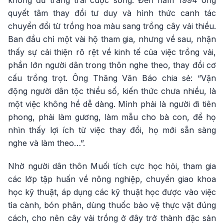
không đủ trang trải cuộc sống. Đến năm 1994 ông
quyết tâm thay đổi tư duy và hình thức canh tác
chuyển đổi từ trồng hoa màu sang trồng cây vải thiều.
Ban đầu chỉ một vài hộ tham gia, nhưng về sau, nhận
thấy sự cải thiện rõ rệt về kinh tế của việc trồng vải,
phần lớn người dân trong thôn nghe theo, thay đổi cơ
cấu trồng trọt. Ông Thăng Văn Báo chia sẻ: “Vận
động người dân tộc thiểu số, kiến thức chưa nhiều, là
một việc không hề dễ dàng. Mình phải là người đi tiên
phong, phải làm gương, làm mẫu cho bà con, để họ
nhìn thấy lợi ích từ việc thay đổi, họ mới sẵn sàng
nghe và làm theo…”.
Nhờ người dân thôn Muối tích cực học hỏi, tham gia
các lớp tập huấn về nông nghiệp, chuyển giao khoa
học kỹ thuật, áp dụng các kỹ thuật học được vào việc
tỉa cành, bón phân, dùng thuốc bảo vệ thực vật đúng
cách, cho nên cây vải trồng ở đây trở thành đặc sản