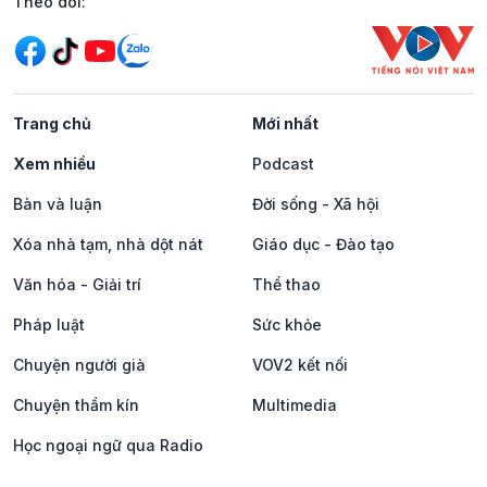
Mạng xã hội
Theo dõi:
Trang chủ
Mới nhất
Xem nhiều
Podcast
Bàn và luận
Đời sống - Xã hội
Xóa nhà tạm, nhà dột nát
Giáo dục - Đào tạo
Văn hóa - Giải trí
Thể thao
Pháp luật
Sức khỏe
Chuyện người già
VOV2 kết nối
Chuyện thầm kín
Multimedia
Học ngoại ngữ qua Radio