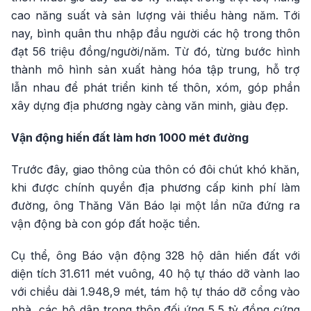
cao năng suất và sản lượng vải thiều hàng năm. Tới
nay, bình quân thu nhập đầu người các hộ trong thôn
đạt 56 triệu đồng/người/năm. Từ đó, từng bước hình
thành mô hình sản xuất hàng hóa tập trung, hỗ trợ
lẫn nhau để phát triển kinh tế thôn, xóm, góp phần
xây dựng địa phương ngày càng văn minh, giàu đẹp.
Vận động hiến đất làm hơn 1000 mét đường
Trước đây, giao thông của thôn có đôi chút khó khăn,
khi được chính quyền địa phương cấp kinh phí làm
đường, ông Thăng Văn Báo lại một lần nữa đứng ra
vận động bà con góp đất hoặc tiền.
Cụ thể, ông Báo vận động 328 hộ dân hiến đất với
diện tích 31.611 mét vuông, 40 hộ tự tháo dỡ vành lao
với chiều dài 1.948,9 mét, tám hộ tự tháo dỡ cổng vào
nhà, các hộ dân trong thôn đối ứng 5,5 tỷ đồng cứng