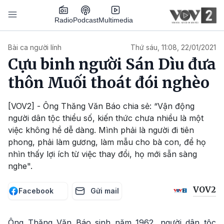
Nhảy đến nội dung
Podcast
Radio
Multimedia
Main navigation
Bài ca người lính
Thứ sáu, 11:08, 22/01/2021
Cựu binh người Sán Dìu đưa
thôn Muối thoát đói nghèo
[VOV2] - Ông Thăng Văn Báo chia sẻ: “Vận động
người dân tộc thiểu số, kiến thức chưa nhiều là một
việc không hề dễ dàng. Mình phải là người đi tiên
phong, phải làm gương, làm mẫu cho bà con, để họ
nhìn thấy lợi ích từ việc thay đổi, họ mới sẵn sàng
nghe".
VOV2
Facebook
Gửi mail
Ông Thăng Văn Báo sinh năm 1962, người dân tộc