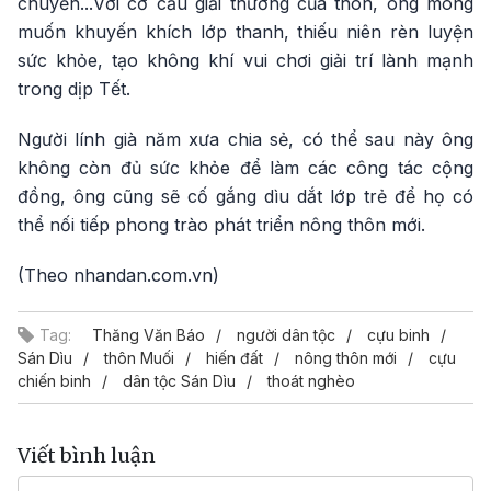
chuyền...Với cơ cấu giải thưởng của thôn, ông mong
muốn khuyến khích lớp thanh, thiếu niên rèn luyện
sức khỏe, tạo không khí vui chơi giải trí lành mạnh
trong dịp Tết.
Người lính già năm xưa chia sẻ, có thể sau này ông
không còn đủ sức khỏe để làm các công tác cộng
đồng, ông cũng sẽ cố gắng dìu dắt lớp trẻ để họ có
thể nối tiếp phong trào phát triển nông thôn mới.
(Theo nhandan.com.vn)
Tag:
Thăng Văn Báo
người dân tộc
cựu binh
Sán Dìu
thôn Muối
hiến đất
nông thôn mới
cựu
chiến binh
dân tộc Sán Dìu
thoát nghèo
Viết bình luận