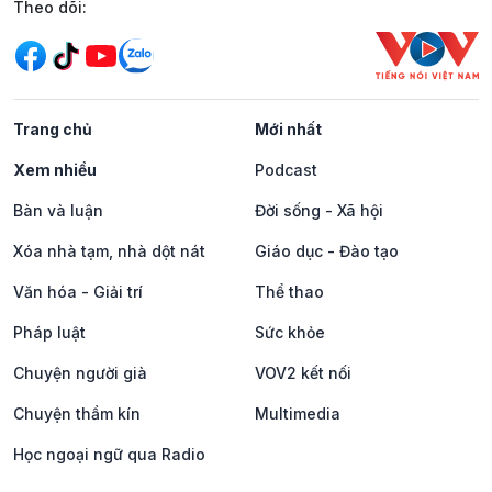
Mạng xã hội
Theo dõi:
Trang chủ
Mới nhất
Xem nhiều
Podcast
Bàn và luận
Đời sống - Xã hội
Xóa nhà tạm, nhà dột nát
Giáo dục - Đào tạo
Văn hóa - Giải trí
Thể thao
Pháp luật
Sức khỏe
Chuyện người già
VOV2 kết nối
Chuyện thầm kín
Multimedia
Học ngoại ngữ qua Radio