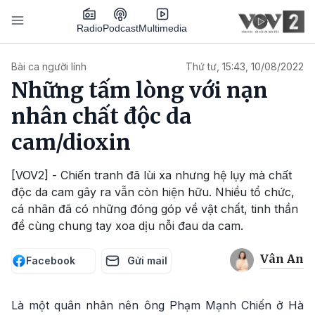
Nhảy đến nội dung
Podcast
Radio
Multimedia
Main navigation
Bài ca người lính
Thứ tư, 15:43, 10/08/2022
Những tấm lòng với nạn
nhân chất độc da
cam/dioxin
[VOV2] - Chiến tranh đã lùi xa nhưng hệ lụy mà chất
độc da cam gây ra vẫn còn hiện hữu. Nhiều tổ chức,
cá nhân đã có những đóng góp về vật chất, tinh thần
để cùng chung tay xoa dịu nỗi đau da cam.
Vân An
Facebook
Gửi mail
Là một quân nhân nên ông Phạm Mạnh Chiến ở Hà