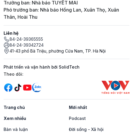
Trưởng ban: Nhà báo TUYẾT MAI
Phó trưởng ban: Nhà báo Hồng Lan, Xuân Thọ, Xuân
Thân, Hoài Thu
Liên hệ
84-24-39365555
84-24-39342724
41-43 phố Bà Triệu, phường Cửa Nam, TP. Hà Nội
Phát triển và vận hành bởi SolidTech
Mạng xã hội
Theo dõi:
Trang chủ
Mới nhất
Xem nhiều
Podcast
Bàn và luận
Đời sống - Xã hội