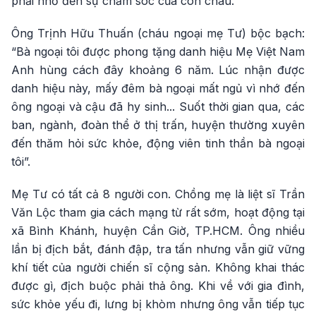
phải nhờ đến sự chăm sóc của con cháu.
Ông Trịnh Hữu Thuấn (cháu ngoại mẹ Tư) bộc bạch:
“Bà ngoại tôi được phong tặng danh hiệu Mẹ Việt Nam
Anh hùng cách đây khoảng 6 năm. Lúc nhận được
danh hiệu này, mấy đêm bà ngoại mất ngủ vì nhớ đến
ông ngoại và cậu đã hy sinh... Suốt thời gian qua, các
ban, ngành, đoàn thể ở thị trấn, huyện thường xuyên
đến thăm hỏi sức khỏe, động viên tinh thần bà ngoại
tôi”.
Mẹ Tư có tất cả 8 người con. Chồng mẹ là liệt sĩ Trần
Văn Lộc tham gia cách mạng từ rất sớm, hoạt động tại
xã Bình Khánh, huyện Cần Giờ, TP.HCM. Ông nhiều
lần bị địch bắt, đánh đập, tra tấn nhưng vẫn giữ vững
khí tiết của người chiến sĩ cộng sản. Không khai thác
được gì, địch buộc phải thả ông. Khi về với gia đình,
sức khỏe yếu đi, lưng bị khòm nhưng ông vẫn tiếp tục