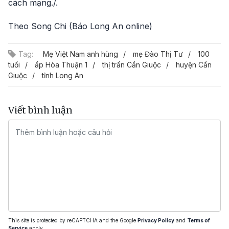
cách mạng./.
Theo Song Chi (Báo Long An online)
Tag:
Mẹ Việt Nam anh hùng
mẹ Đào Thị Tư
100
tuổi
ấp Hòa Thuận 1
thị trấn Cần Giuộc
huyện Cần
Giuộc
tỉnh Long An
Viết bình luận
This site is protected by reCAPTCHA and the Google
Privacy Policy
and
Terms of
Service
apply.