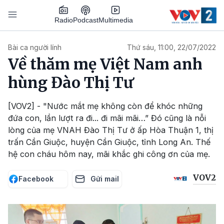
Nhảy đến nội dung
Podcast
Radio
Multimedia
Main navigation
Bài ca người lính
Thứ sáu, 11:00, 22/07/2022
Về thăm mẹ Việt Nam anh
hùng Đào Thị Tư
[VOV2] - "Nước mắt mẹ không còn để khóc những
đứa con, lần lượt ra đi... đi mãi mãi…” Đó cũng là nỗi
lòng của mẹ VNAH Đào Thị Tư ở ấp Hòa Thuận 1, thị
trấn Cần Giuộc, huyện Cần Giuộc, tỉnh Long An. Thế
hệ con cháu hôm nay, mãi khắc ghi công ơn của mẹ.
VOV2
Facebook
Gửi mail