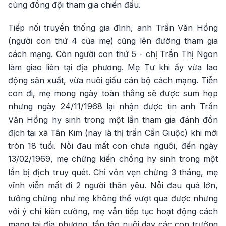
cùng đồng đội tham gia chiến đấu.
Tiếp nối truyền thống gia đình, anh Trần Văn Hồng
(người con thứ 4 của mẹ) cũng lên đường tham gia
cách mạng. Còn người con thứ 5 - chị Trần Thị Ngon
làm giao liên tại địa phương. Mẹ Tư khi ấy vừa lao
động sản xuất, vừa nuôi giấu cán bộ cách mạng. Tiễn
con đi, mẹ mong ngày toàn thắng sẽ được sum họp
nhưng ngày 24/11/1968 lại nhận được tin anh Trần
Văn Hồng hy sinh trong một lần tham gia đánh đồn
địch tại xã Tân Kim (nay là thị trấn Cần Giuộc) khi mới
tròn 18 tuổi. Nỗi đau mất con chưa nguôi, đến ngày
13/02/1969, mẹ chứng kiến chồng hy sinh trong một
lần bị địch truy quét. Chỉ vỏn vẹn chừng 3 tháng, mẹ
vĩnh viễn mất đi 2 người thân yêu. Nỗi đau quá lớn,
tưởng chừng như mẹ không thể vượt qua được nhưng
với ý chí kiên cường, mẹ vẫn tiếp tục hoạt động cách
mạng tại địa phương, tần tảo nuôi dạy các con trưởng