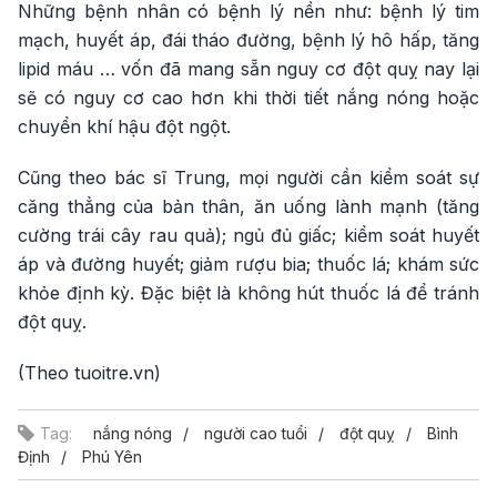
Những bệnh nhân có bệnh lý nền như: bệnh lý tim
mạch, huyết áp, đái tháo đường, bệnh lý hô hấp, tăng
lipid máu … vốn đã mang sẵn nguy cơ đột quỵ nay lại
sẽ có nguy cơ cao hơn khi thời tiết nắng nóng hoặc
chuyển khí hậu đột ngột.
Cũng theo bác sĩ Trung, mọi người cần kiểm soát sự
căng thẳng của bản thân, ăn uống lành mạnh (tăng
cường trái cây rau quả); ngủ đủ giấc; kiểm soát huyết
áp và đường huyết; giảm rượu bia; thuốc lá; khám sức
khỏe định kỳ. Đặc biệt là không hút thuốc lá để tránh
đột quỵ.
(Theo tuoitre.vn)
Tag:
nắng nóng
người cao tuổi
đột quỵ
Bình
Định
Phú Yên