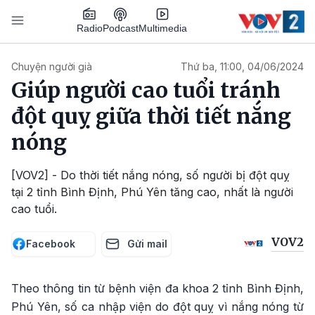
Nhảy đến nội dung
Podcast
Radio
Multimedia
Main navigation
Chuyện người già
Thứ ba, 11:00, 04/06/2024
Giúp người cao tuổi tránh
đột quỵ giữa thời tiết nắng
nóng
[VOV2] - Do thời tiết nắng nóng, số người bị đột quỵ
tại 2 tỉnh Bình Định, Phú Yên tăng cao, nhất là người
cao tuổi.
VOV2
Facebook
Gửi mail
Theo thông tin từ bệnh viện đa khoa 2 tỉnh Bình Định,
Phú Yên, số ca nhập viện do đột quỵ vì nắng nóng từ