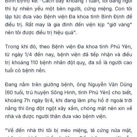
Bình Định) kể: "Cách đây khoảng 1 tuần, tôi đang ngồi
thì tự nhiên yếu một bên người, cứng miệng. Con tôi
lập tức đưa vào Bệnh viện Đa khoa tỉnh Bình Định để
điều trị. Rất may là gia đình đến viện kịp "giờ vàng"
nên tôi được điều trị hiệu quả".
Trong khi đó, theo Bệnh viện Đa khoa tỉnh Phú Yên,
từ ngày 1/4 đến nay, bệnh viện đã tiếp nhận và điều
trị khoảng 110 bệnh nhân đột quỵ, đa số là người cao
tuổi có bệnh nền.
Đang nằm trên giường bệnh, ông Nguyễn Văn Dũng
(60 tuổi, trú huyện Sông Hinh, tỉnh Phú Yên) cho biết,
khoảng 7h ngày 9/4, khi đang làm phụ hồ ở ngoài trời
nắng thì ông đột ngột xây xẩm, chóng mặt nên xin về
nhà và được người thân đưa vào bệnh viện.
"Về đến nhà thì tôi bị méo miệng, tê cứng nửa mặt,