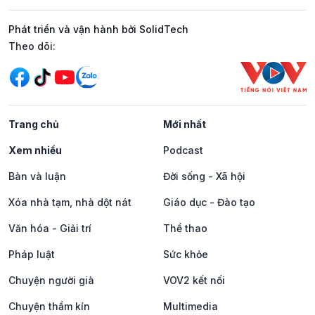
Phát triển và vận hành bởi SolidTech
Mạng xã hội
Theo dõi:
Trang chủ
Mới nhất
Xem nhiều
Podcast
Bàn và luận
Đời sống - Xã hội
Xóa nhà tạm, nhà dột nát
Giáo dục - Đào tạo
Văn hóa - Giải trí
Thể thao
Pháp luật
Sức khỏe
Chuyện người già
VOV2 kết nối
Chuyện thầm kín
Multimedia