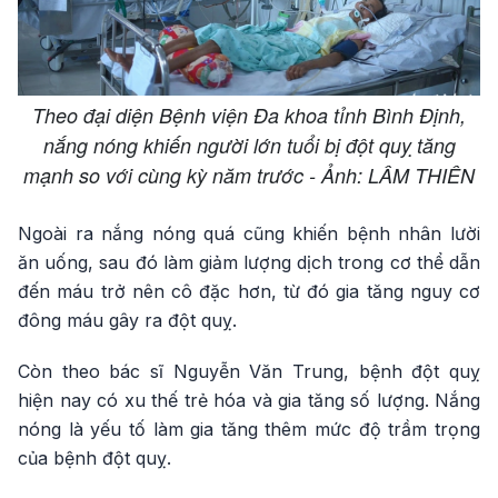
Theo đại diện Bệnh viện Đa khoa tỉnh Bình Định,
nắng nóng khiến người lớn tuổi bị đột quỵ tăng
mạnh so với cùng kỳ năm trước - Ảnh: LÂM THIÊN
Ngoài ra nắng nóng quá cũng khiến bệnh nhân lười
ăn uống, sau đó làm giảm lượng dịch trong cơ thể dẫn
đến máu trở nên cô đặc hơn, từ đó gia tăng nguy cơ
đông máu gây ra đột quỵ.
Còn theo bác sĩ Nguyễn Văn Trung, bệnh đột quỵ
hiện nay có xu thế trẻ hóa và gia tăng số lượng. Nắng
nóng là yếu tố làm gia tăng thêm mức độ trầm trọng
của bệnh đột quỵ.