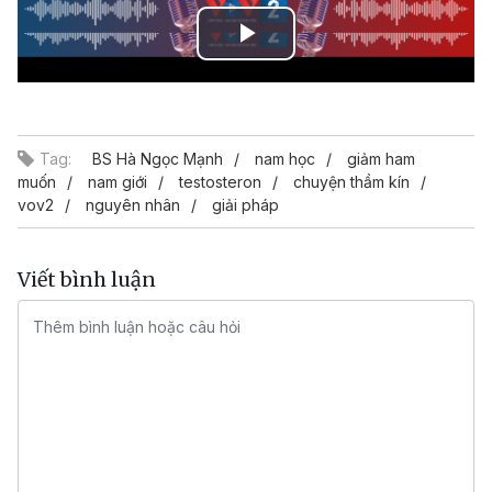
Play
Video
Tag:
BS Hà Ngọc Mạnh
nam học
giảm ham
muốn
nam giới
testosteron
chuyện thầm kín
vov2
nguyên nhân
giải pháp
Viết bình luận