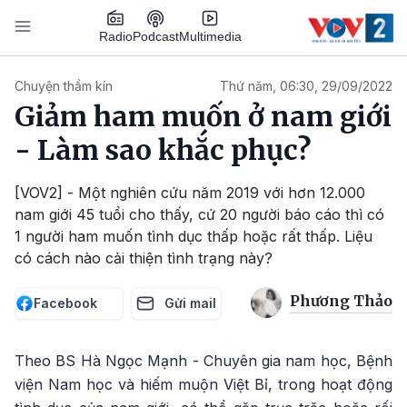
Nhảy đến nội dung
Podcast
Radio
Multimedia
Main navigation
Chuyện thầm kín
Thứ năm, 06:30, 29/09/2022
Giảm ham muốn ở nam giới
- Làm sao khắc phục?
[VOV2] - Một nghiên cứu năm 2019 với hơn 12.000
nam giới 45 tuổi cho thấy, cứ 20 người báo cáo thì có
1 người ham muốn tình dục thấp hoặc rất thấp. Liệu
có cách nào cải thiện tình trạng này?
Phương Thảo
Facebook
Gửi mail
Theo BS Hà Ngọc Mạnh - Chuyên gia nam học, Bệnh
viện Nam học và hiếm muộn Việt Bỉ, trong hoạt động