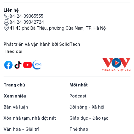
Liên hệ
84-24-39365555
84-24-39342724
41-43 phố Bà Triệu, phường Cửa Nam, TP. Hà Nội
Phát triển và vận hành bởi SolidTech
Mạng xã hội
Theo dõi:
Trang chủ
Mới nhất
Xem nhiều
Podcast
Bàn và luận
Đời sống - Xã hội
Xóa nhà tạm, nhà dột nát
Giáo dục - Đào tạo
Văn hóa - Giải trí
Thể thao