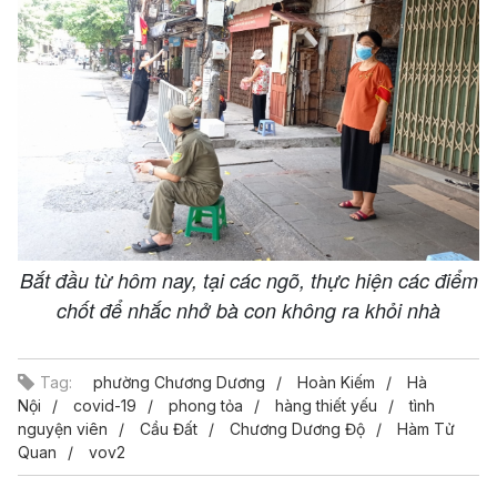
Bắt đầu từ hôm nay, tại các ngõ, thực hiện các điểm
chốt để nhắc nhở bà con không ra khỏi nhà
Tag:
phường Chương Dương
Hoàn Kiếm
Hà
Nội
covid-19
phong tỏa
hàng thiết yếu
tình
nguyện viên
Cầu Đất
Chương Dương Độ
Hàm Tử
Quan
vov2