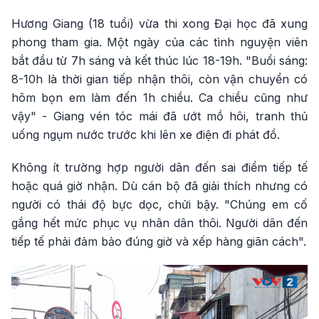
Hương Giang (18 tuổi) vừa thi xong Đại học đã xung
phong tham gia. Một ngày của các tình nguyện viên
bắt đầu từ 7h sáng và kết thúc lúc 18-19h. "Buổi sáng:
8-10h là thời gian tiếp nhận thôi, còn vận chuyển có
hôm bọn em làm đến 1h chiều. Ca chiều cũng như
vậy" - Giang vén tóc mái đã ướt mồ hôi, tranh thủ
uống ngụm nước trước khi lên xe điện đi phát đồ.
Không ít trường hợp người dân đến sai điểm tiếp tế
hoặc quá giờ nhận. Dù cán bộ đã giải thích nhưng có
người có thái độ bực dọc, chửi bậy. "Chúng em cố
gắng hết mức phục vụ nhân dân thôi. Người dân đến
tiếp tế phải đảm bảo đúng giờ và xếp hàng giãn cách".