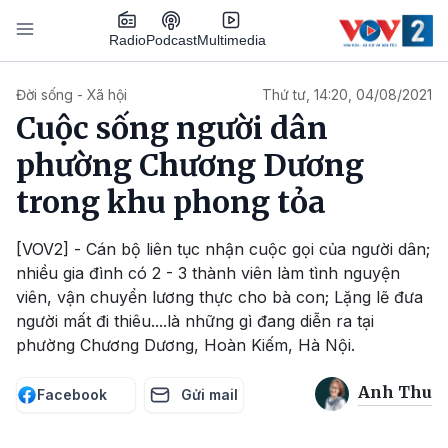
Nhảy đến nội dung
Podcast
Radio
Multimedia
Main navigation
Đời sống - Xã hội
Thứ tư, 14:20, 04/08/2021
Cuộc sống người dân
phường Chương Dương
trong khu phong tỏa
[VOV2] - Cán bộ liên tục nhận cuộc gọi của người dân;
nhiều gia đình có 2 - 3 thành viên làm tình nguyện
viên, vận chuyển lương thực cho bà con; Lặng lẽ đưa
người mất đi thiêu....là những gì đang diễn ra tại
phường Chương Dương, Hoàn Kiếm, Hà Nội.
Anh Thu
Facebook
Gửi mail